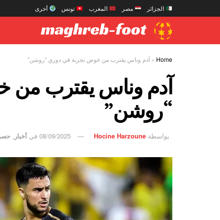
الجزائر
مصر
المغرب
تونس
أخرى
Home
»
آدم وناس يقترب من خوض تجربة في دوري “روشن”
آدم وناس يقترب من خ
“روشن”
بواسطة
Hocine Harzoune
08/09/2025
في
أخبار
,
حصر