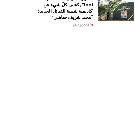
foot” يكشف كلّ شيء عن
أكاديمية شبيبة القبائل الجديدة
“محند شريف حناشي”
08/08/2026