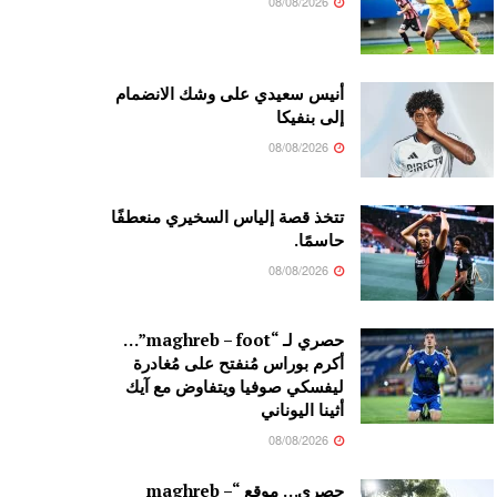
08/08/2026
أنيس سعيدي على وشك الانضمام
إلى بنفيكا
08/08/2026
تتخذ قصة إلياس السخيري منعطفًا
حاسمًا.
08/08/2026
حصري لـ “maghreb – foot”…
أكرم بوراس مُنفتح على مُغادرة
ليفسكي صوفيا ويتفاوض مع آيك
أثينا اليوناني
08/08/2026
حصري… موقع “maghreb –