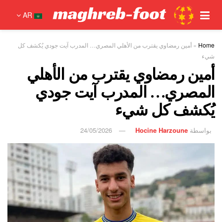
AR
Home
»
أمين رمضاوي يقترب من الأهلي المصري… المدرب آيت جودي يُكشف كل
شيء
أمين رمضاوي يقترب من الأهلي
المصري… المدرب آيت جودي
يُكشف كل شيء
بواسطة
Hocine Harzoune
24/05/2026