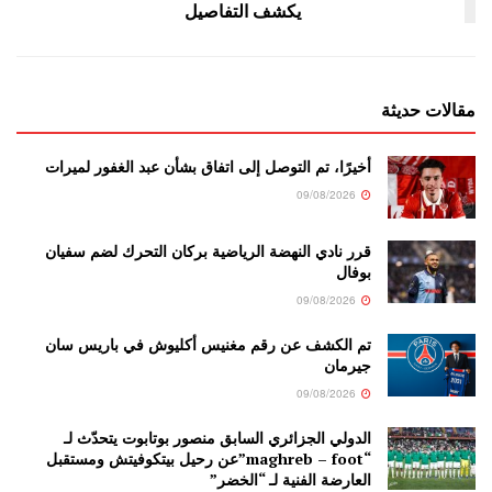
يكشف التفاصيل
مقالات حديثة
أخيرًا، تم التوصل إلى اتفاق بشأن عبد الغفور لميرات
09/08/2026
قرر نادي النهضة الرياضية بركان التحرك لضم سفيان
بوفال
09/08/2026
تم الكشف عن رقم مغنيس أكليوش في باريس سان
جيرمان
09/08/2026
الدولي الجزائري السابق منصور بوتابوت يتحدّث لـ
“maghreb – foot”عن رحيل بيتكوفيتش ومستقبل
العارضة الفنية لـ “الخضر”