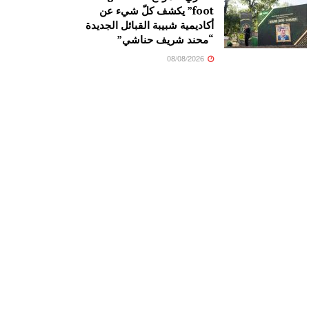
foot” يكشف كلّ شيء عن
أكاديمية شبيبة القبائل الجديدة
“محند شريف حناشي”
08/08/2026