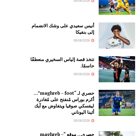
08/08/2026
أنيس سعيدي على وشك الانضمام
إلى بنفيكا
08/08/2026
تتخذ قصة إلياس السخيري منعطفًا
حاسمًا.
08/08/2026
حصري لـ “maghreb – foot”…
أكرم بوراس مُنفتح على مُغادرة
ليفسكي صوفيا ويتفاوض مع آيك
أثينا اليوناني
08/08/2026
حصري… موقع “maghreb –