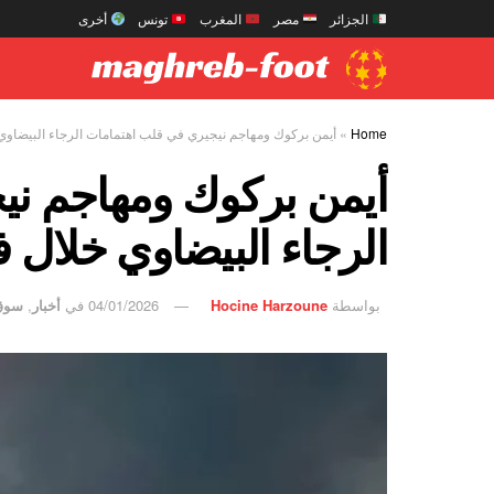
الجزائر
مصر
المغرب
تونس
أخرى
Home
»
أيمن بركوك ومهاجم نيجيري في قلب اهتمامات الرجاء البيضاوي خ
أيمن بركوك ومهاجم ني
الرجاء البيضاوي خلال فت
بواسطة
Hocine Harzoune
04/01/2026
في
أخبار
,
سوق 