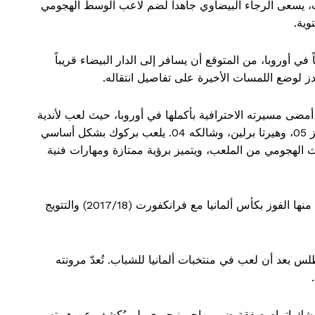
يسعى الرجاء البيضاوي جاهداً لضم لاعب الوسط الهجومي
وية.
ي أوروبا، من المتوقع أن يسافر إلى الدار البيضاء قريباً
دز لوضع اللمسات الأخيرة على تفاصيل انتقاله.
في ألمانيا، وقد أمضى مسيرته الاحترافية بأكملها في أوروبا، حيث لعب لأندية
مثل آينتراخت فرانكفورت، وفورتونا دوسلدورف، وماينز 05، وهيرتا برلين، وشالكه 04. يلعب بركوك بشكل أساسي
لهجومي من الملعب، ويتميز برؤية ممتازة ومهارات فنية
بفضل خبرته الواسعة، ساهم في تحقيق نجاحات بارزة، منها الفوز بكأس ألمانيا مع فرانكفورت (2017/18) والتتويج
لس بعد أن لعب في منتخبات ألمانيا للشباب. تُعدّ مرونته
 وشك إتمام صفقة ضم مهاجم نيجيري، لم يُكشف عن هويته.