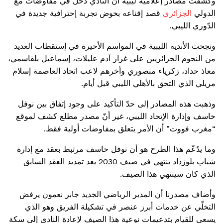
وكشفت مصادر إعلامية ليبية أن النادي دخل في مفاوضات مع
الدولي
الجزائري
قصد إقناعه بخوض تجربة إحترافية جديدة في
الدّوري الليبي.
ونجحت الأندية الليبية في المواسم الأخيرة في إستقطاب العديد
من النجوم الجزائريين على غرار آدم عليلات، إسماعيل بلقاسمي،
معاذ حداد، زكرياء منصوري وأخرهم لاعب اتحاد العاصمة إسلام
مريلي الذي التحق بالأهلي الليبي قبل أيام.
وذهبت هذه المصادر إلى حدّ التأكيد على وجود إتفاق بين نوفل
خاسف وإدارة الإتحاد الليبي، غير أنّ مصدر مطلع كشف لموقع
“مغرب فووت” أن الأمر يتعلق بمفاوضات أولية فقط.
وما يدُعّم هذا الطرح هو أن نوفل خاسف مرتبط بعقد مع إدارة
شباب بلوزداد ينتهي في صيف
2030
بعد تمديد العقد السابق
الذي كان سينتهي هذا الصيف.
وأضاف مصدرنا أن المدير الرياضي الجديد جابر نعمون يرفض
التخلّي عن خدمات أبرز عنصر في تشكيلة الفريق وهو الذي
يسعى للقيام بتدعيمات نوعية هذا الصيف لإعادة النادي إلى سكة