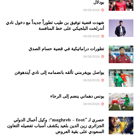
بودلال
06/08/2026
شهدت قضية توفيق بن طيب تطوراً جديداً مع دخول نادي
أندرلخت البلجيكي على خط المنافسة
06/08/2026
تطورات دراماتيكية في قضية حسام الصدق
06/08/2026
يواصل بويغرمني تألقه بانضمامه إلى نادي آيندهوفن
06/08/2026
يونس دهماني ينضم إلى الرجاء
06/08/2026
حصري لـ “maghreb – foot”: وكيل أعمال الدولي
الجزائري زين الدين بلعيد يكشف أسباب تفضيله التعاون
السعودي على بقية العروض