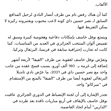
الألقاب.
كما أن هناك رفض تام من طرف أنصار النادي لرحيل المدافع
السابق لـ نصر حسين داي كونه لاعب محبوب ويعتبرونه ركيزة لا
يمكن التفريط فيها.
ويتمتع نوفل خاسف بإمكانات دفاعية وهجومية كبيرة وسبق له
تقميص ألوان المنتخب الجزائري في العديد من المناسبات، كما
كانت له تجارب إحترافية سابقة في فرنسا، البرتغال وتركيا.
وتعرّض نوفل خاسف لعقوبة من طرف “الفيفا” لأربعة أشهر
إضافة إلى غرمة بـ
160
ألف أورو، بسبب فسخ عقده من جانب
واحد مع نصر حسين داي في
2021
، ما عرّض نادي تانديلا
البرتغالي لعقوبة أيضا من طرف “الفيفا” بالمنع من الإستقدام
في “ميركاتو” واحد.
تجدر الإشارة إلى أن لجنة الإنضباط في الدوري الجزائري عاقبت
نوفل خاسف بالإيقاف في أربع مباريات نافذة بعد طرده في
“الداربي” أمام اتحاد العاصمة.