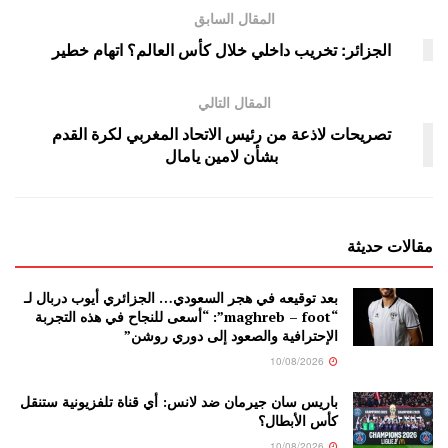
المقال السابق
الجزائر: تخريب داخلي خلال كأس العالم؟ اتهام خطير
المقال التالي
تصريحات لاذعة من رئيس الاتحاد المغربي لكرة القدم
بشأن لامين يامال
مقالات حديثة
بعد توقيعه في هجر السعودي… الجزائري أيوب دربال لـ
“maghreb – foot”: “أسعى للنجاح في هذه التجربة
الإحترافية والصعود إلى دوري روشن”
10/08/2026
باريس سان جيرمان ضد لانس: أي قناة تلفزيونية ستنقل
كأس الأبطال؟
10/08/2026