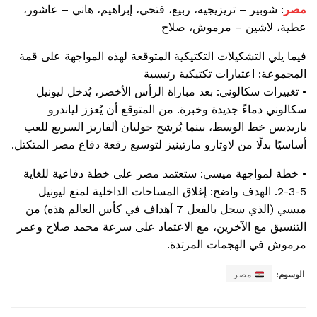
مصر
: شوبير – تريزيجيه، ربيع، فتحي، إبراهيم، هاني – عاشور،
عطية، لاشين – مرموش، صلاح
فيما يلي التشكيلات التكتيكية المتوقعة لهذه المواجهة على قمة
المجموعة: اعتبارات تكتيكية رئيسية
• تغييرات سكالوني: بعد مباراة الرأس الأخضر، يُدخل ليونيل
سكالوني دماءً جديدة وخبرة. من المتوقع أن يُعزز لياندرو
باريديس خط الوسط، بينما يُرشح جوليان ألفاريز السريع للعب
أساسيًا بدلًا من لاوتارو مارتينيز لتوسيع رقعة دفاع مصر المتكتل.
• خطة لمواجهة ميسي: ستعتمد مصر على خطة دفاعية للغاية
5-3-2. الهدف واضح: إغلاق المساحات الداخلية لمنع ليونيل
ميسي (الذي سجل بالفعل 7 أهداف في كأس العالم هذه) من
التنسيق مع الآخرين، مع الاعتماد على سرعة محمد صلاح وعمر
مرموش في الهجمات المرتدة.
الوسوم:
مصر