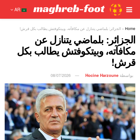
AR
Home
»
الجزائر: بلماضي يتنازل عن مكافآته، وبيتكوفتش يطالب بكل قرش!
الجزائر: بلماضي يتنازل عن
مكافآته، وبيتكوفتش يطالب بكل
قرش!
بواسطة
Hocine Harzoune
08/07/2026