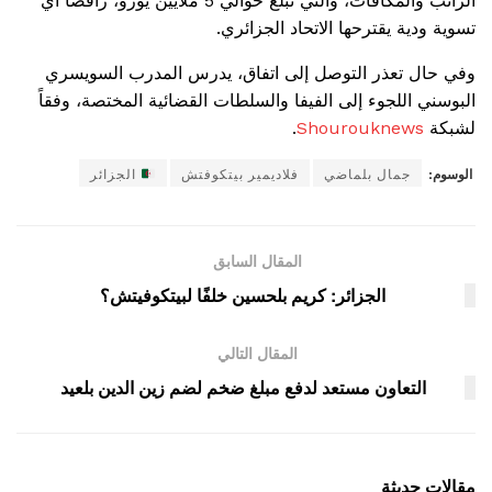
الراتب والمكافآت، والتي تبلغ حوالي 5 ملايين يورو، رافضاً أي
تسوية ودية يقترحها الاتحاد الجزائري.
وفي حال تعذر التوصل إلى اتفاق، يدرس المدرب السويسري
البوسني اللجوء إلى الفيفا والسلطات القضائية المختصة، وفقاً
لشبكة
Shourouknews
.
الوسوم:
جمال بلماضي
فلاديمير بيتكوفتش
الجزائر
المقال السابق
الجزائر: كريم بلحسين خلفًا لبيتكوفيتش؟
المقال التالي
التعاون مستعد لدفع مبلغ ضخم لضم زين الدين بلعيد
مقالات حديثة