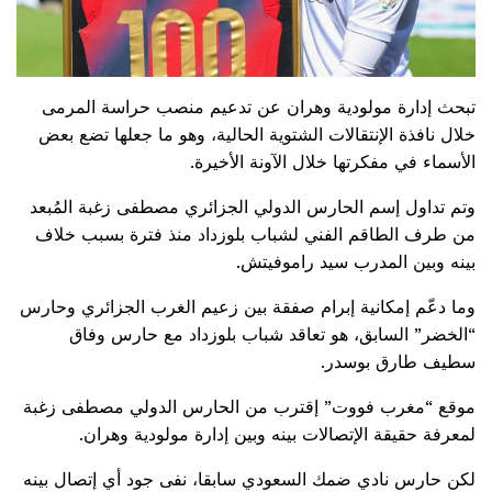
تبحث إدارة مولودية وهران عن تدعيم منصب حراسة المرمى
خلال نافذة الإنتقالات الشتوية الحالية، وهو ما جعلها تضع بعض
الأسماء في مفكرتها خلال الآونة الأخيرة.
وتم تداول إسم الحارس الدولي الجزائري مصطفى زغبة المُبعد
من طرف الطاقم الفني لشباب بلوزداد منذ فترة بسبب خلاف
بينه وبين المدرب سيد راموفيتش.
وما دعّم إمكانية إبرام صفقة بين زعيم الغرب الجزائري وحارس
“الخضر” السابق، هو تعاقد شباب بلوزداد مع حارس وفاق
سطيف طارق بوسدر.
موقع “مغرب فووت” إقترب من الحارس الدولي مصطفى زغبة
لمعرفة حقيقة الإتصالات بينه وبين إدارة مولودية وهران.
لكن حارس نادي ضمك السعودي سابقا، نفى جود أي إتصال بينه