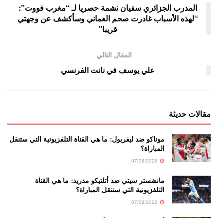
المدرب الجزائري سفيان نشمة حصريا لـ “مغرب فووت”:
“لهذه الأسباب غادرت صحم العماني وسأكشف عن وجهتي
قريبا”
المقال التالي
علي يوسف في نانت الفرنسي
مقالات حديثة
موناكو ضد ليفربول: ما هي القناة التلفزيونية التي ستنقل
المباراة؟
07/08/2026
مانشستر سيتي ضد أتلتيكو مدريد: ما هي القناة
التلفزيونية التي ستنقل المباراة؟
07/08/2026