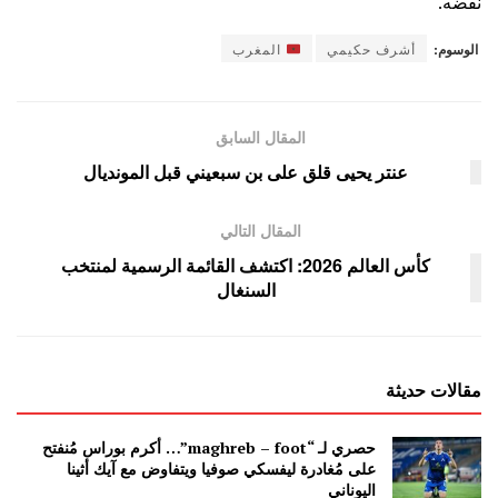
نقضه.
الوسوم:
أشرف حكيمي
المغرب
المقال السابق
عنتر يحيى قلق على بن سبعيني قبل المونديال
المقال التالي
كأس العالم 2026: اكتشف القائمة الرسمية لمنتخب
السنغال
مقالات حديثة
حصري لـ “maghreb – foot”… أكرم بوراس مُنفتح
على مُغادرة ليفسكي صوفيا ويتفاوض مع آيك أثينا
اليوناني