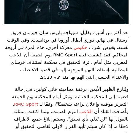
بعد أكثر من أسبوع بقليل، سيواجه باريس سان جيرمان فريق
أرسنال في نهائي دوري أبطال أوروبا في بودابست. وفي الوقت
نفسه، يخوض أشرف
حكيمي
معركة أخرى، هذه المرة في أروقة
المحاكم. فقد كشفت قناة RMC Sport يوم الجمعة أن اللاعب
المغربي مثل أمام دائرة التحقيق في محكمة استئناف فرساي
للمطالبة بإسقاط التهم الموجهة إليه في قضية الاغتصاب
والاعتداء الجنسي التي اتُهم بها منذ عام 2023.
ويُنازع الظهير الأيمن، برفقة محاميته فاني كولين، في إحالة
قضيته إلى المحكمة الجنائية. ومثل أمام المحكمة يوم الجمعة
“لتعزيز موقفه وإعلان براءته شخصيًا”، وفقًا لـ
RMC Sport
.
وأضافت القناة أن
اللاعب
التزم الصمت، بينما اكتفت ممثلته
بالقول إنها “لن تُدلي بأي تعليق”. وسيتم إبلاغ جميع الأطراف
لاحقًا ما إذا كان سيتم تأييد القرار الأولي لقاضي التحقيق أو