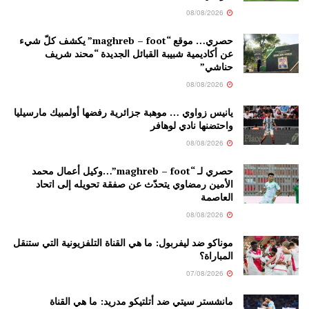
08/08/2026
حصري… موقع “maghreb – foot” يكشف كلّ شيء
عن أكاديمية شبيبة القبائل الجديدة “محند شريف
حناشي”
08/08/2026
يانيس زواوي … موهبة جزائرية رفضها أولمبيك مارسيليا
واحتضنها نادي لوهافر
08/08/2026
حصري لـ “maghreb – foot”…وكيل أعمال محمد
الأمين رمضاوي يتحدّث عن صفقة تحويله إلى اتحاد
العاصمة
08/08/2026
موناكو ضد ليفربول: ما هي القناة التلفزيونية التي ستنقل
المباراة؟
07/08/2026
مانشستر سيتي ضد أتلتيكو مدريد: ما هي القناة