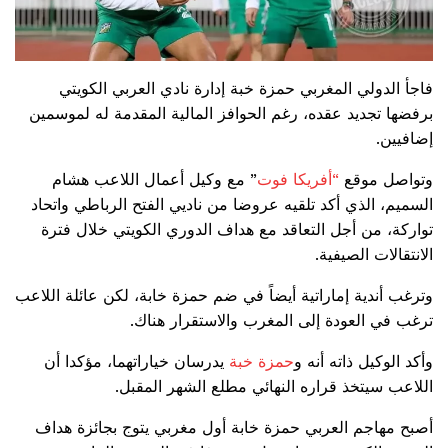
فاجأ الدولي المغربي حمزة خبة إدارة نادي العربي الكويتي
برفضها تجديد عقده، رغم الحوافز المالية المقدمة له لموسمين
إضافيين.
وتواصل موقع
“أفريكا فوت
” مع وكيل أعمال اللاعب هشام
السميم، الذي أكد تلقيه عروضا من ناديي الفتح الرباطي واتحاد
تواركة، من أجل التعاقد مع هداف الدوري الكويتي خلال فترة
الانتقالات الصيفية.
وترغب أندية إماراتية أيضاً في ضم حمزة خابة، لكن عائلة اللاعب
ترغب في العودة إلى المغرب والاستقرار هناك.
وأكد الوكيل ذاته أنه و
حمزة خبة
يدرسان خياراتهما، مؤكدا أن
اللاعب سيتخذ قراره النهائي مطلع الشهر المقبل.
أصبح مهاجم العربي حمزة خابة أول مغربي يتوج بجائزة هداف