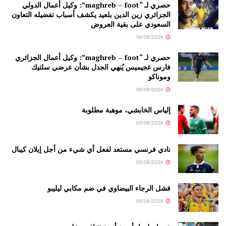
حصري لـ “maghreb – foot”: وكيل أعمال الدولي
الجزائري زين الدين بلعيد يكشف أسباب تفضيله التعاون
السعودي على بقية العروض
06/08/2026
حصري لـ “maghreb – foot”: وكيل أعمال الجزائري
فارس غجيميس يُنهي الجدل بشأن عرضي سلتيك
وموناكو
06/08/2026
إلياس الخابشي، موهبة مطلوبة
05/08/2026
نادي فرنسي مستعد لفعل أي شيء من أجل إيلان كيبال
05/08/2026
فشل الرجاء البيضاوي في ضم مكابي ليليبو
05/08/2026