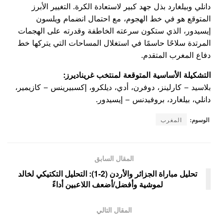
دانلي وبيلغارد بذل جهد كبير لاستعادة الكرة. التغيير الأبرز
المتوقع هو في خط الهجوم، مع احتمال انضمام ويلسون
إيسيدور، الذي ستكون سرعته الخاطفة وقدرته على الهجمات
المرتدة سلاحًا حاسمًا في استغلال المساحات التي يتركها خط
دفاع المغرب المتقدم.
التشكيلة الأساسية المتوقعة لمنتخب غريناديرز:
بلاسيد – كارلينز، دوفرن، أدي، ديلكرو، إكسبيرينس – كازيمير،
دانلي، بيلغارد، بروفيدنس – إيسيدور.
الوسوم:
المغرب
المقال السابق
تحليل مباراة الجزائر والأردن (2-1): التحليل التكتيكي لخالد
لموشية وأفضل/أضعف اللاعبين أداءً
المقال التالي