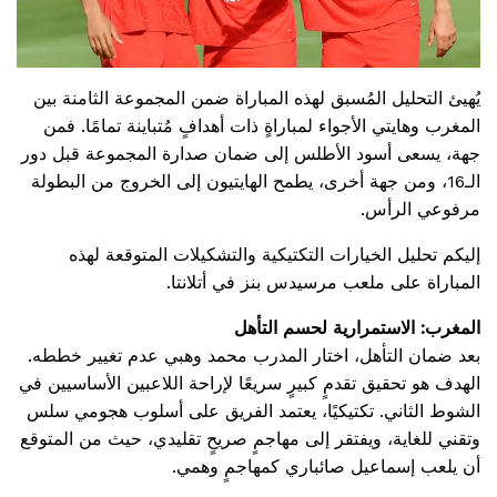
يُهيئ التحليل المُسبق لهذه المباراة ضمن المجموعة الثامنة بين
المغرب وهايتي الأجواء لمباراةٍ ذات أهدافٍ مُتباينة تمامًا. فمن
جهة، يسعى أسود الأطلس إلى ضمان صدارة المجموعة قبل دور
الـ16، ومن جهة أخرى، يطمح الهايتيون إلى الخروج من البطولة
مرفوعي الرأس.
إليكم تحليل الخيارات التكتيكية والتشكيلات المتوقعة لهذه
المباراة على ملعب مرسيدس بنز في أتلانتا.
المغرب: الاستمرارية لحسم التأهل
بعد ضمان التأهل، اختار المدرب محمد وهبي عدم تغيير خططه.
الهدف هو تحقيق تقدمٍ كبيرٍ سريعًا لإراحة اللاعبين الأساسيين في
الشوط الثاني. تكتيكيًا، يعتمد الفريق على أسلوب هجومي سلس
وتقني للغاية، ويفتقر إلى مهاجمٍ صريحٍ تقليدي، حيث من المتوقع
أن يلعب إسماعيل صائباري كمهاجمٍ وهمي.