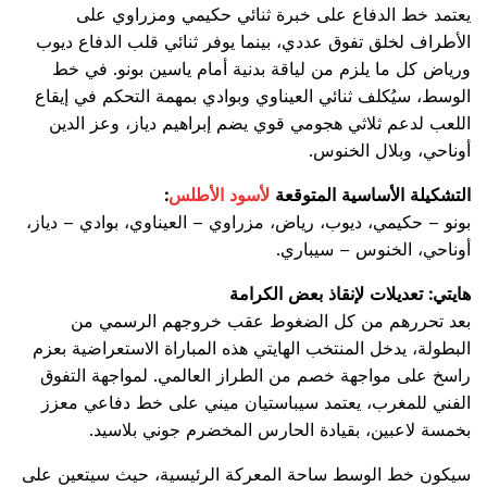
يعتمد خط الدفاع على خبرة ثنائي حكيمي ومزراوي على
الأطراف لخلق تفوق عددي، بينما يوفر ثنائي قلب الدفاع ديوب
ورياض كل ما يلزم من لياقة بدنية أمام ياسين بونو. في خط
الوسط، سيُكلف ثنائي العيناوي وبوادي بمهمة التحكم في إيقاع
اللعب لدعم ثلاثي هجومي قوي يضم إبراهيم دياز، وعز الدين
أوناحي، وبلال الخنوس.
التشكيلة الأساسية المتوقعة
لأسود الأطلس
:
بونو – حكيمي، ديوب، رياض، مزراوي – العيناوي، بوادي – دياز،
أوناحي، الخنوس – سيباري.
هايتي: تعديلات لإنقاذ بعض الكرامة
بعد تحررهم من كل الضغوط عقب خروجهم الرسمي من
البطولة، يدخل المنتخب الهايتي هذه المباراة الاستعراضية بعزم
راسخ على مواجهة خصم من الطراز العالمي. لمواجهة التفوق
الفني للمغرب، يعتمد سيباستيان ميني على خط دفاعي معزز
بخمسة لاعبين، بقيادة الحارس المخضرم جوني بلاسيد.
سيكون خط الوسط ساحة المعركة الرئيسية، حيث سيتعين على