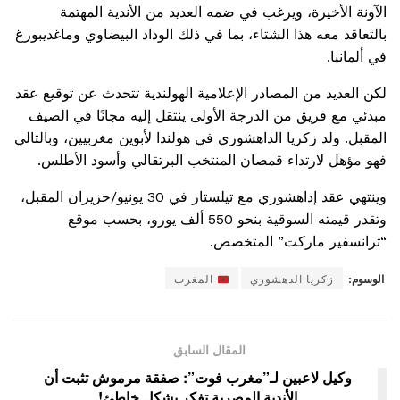
الآونة الأخيرة، ويرغب في ضمه العديد من الأندية المهتمة
بالتعاقد معه هذا الشتاء، بما في ذلك الوداد البيضاوي وماغديبورغ
في ألمانيا.
لكن العديد من المصادر الإعلامية الهولندية تتحدث عن توقيع عقد
مبدئي مع فريق من الدرجة الأولى ينتقل إليه مجانًا في الصيف
المقبل. ولد زكريا الداهشوري في هولندا لأبوين مغربيين، وبالتالي
فهو مؤهل لارتداء قمصان المنتخب البرتقالي وأسود الأطلس.
وينتهي عقد إداهشوري مع تيلستار في 30 يونيو/حزيران المقبل،
وتقدر قيمته السوقية بنحو 550 ألف يورو، بحسب موقع
“ترانسفير ماركت” المتخصص.
الوسوم:
زكريا الدهشوري
المغرب
المقال السابق
وكيل لاعبين لـ”مغرب فوت”: صفقة مرموش تثبت أن
الأندية المصرية تفكر بشكل خاطئ!