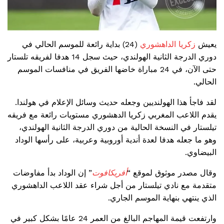
يعيش
زكريا الداهشوري
(24) بداية رائعة للموسم الحالي في
دوري الدرجة الثانية الهولندي، حيث سجل 14 هدفا لفريقه تلستار
حتى الآن، في 24 مباراة خاضها الفريق في منافسات الموسم
الحالي.
لقد فاجأ هذا الهولنديين وجعله حديث وسائل الإعلام في هولندا.
يقدم اللاعب المغربي زكريا الدهشوري مستويات رائعة مع فريقه
تيلستار في النسخة الحالية من دوري الدرجة الثانية الهولندي،
وهو ما جعله هدفا لعدة أندية أوروبية وعربية، على رأسها الوداد
البيضاوي.
وقال مصدر موثوق لموقع “
أفريكافوت
” إن الوداد بدأ مفاوضات
متقدمة مع نادي تيلستار من أجل شراء عقد اللاعب الداهشوري
الذي ينتهي بنهاية الموسم الجاري.
وارتفعت قيمة المهاجم البالغ من العمر 24 عامًا بشكل كبير في