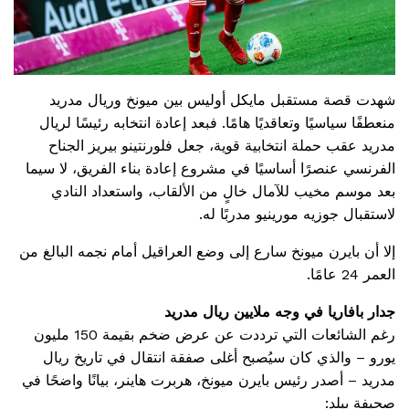
شهدت قصة مستقبل مايكل أوليس بين ميونخ وريال مدريد
منعطفًا سياسيًا وتعاقديًا هامًا. فبعد إعادة انتخابه رئيسًا لريال
مدريد عقب حملة انتخابية قوية، جعل فلورنتينو بيريز الجناح
الفرنسي عنصرًا أساسيًا في مشروع إعادة بناء الفريق، لا سيما
بعد موسم مخيب للآمال خالٍ من الألقاب، واستعداد النادي
لاستقبال جوزيه مورينيو مدربًا له.
إلا أن بايرن ميونخ سارع إلى وضع العراقيل أمام نجمه البالغ من
العمر 24 عامًا.
جدار بافاريا في وجه ملايين ريال مدريد
رغم الشائعات التي ترددت عن عرض ضخم بقيمة 150 مليون
يورو – والذي كان سيُصبح أغلى صفقة انتقال في تاريخ ريال
مدريد – أصدر رئيس بايرن ميونخ، هربرت هاينر، بيانًا واضحًا في
صحيفة بيلد: