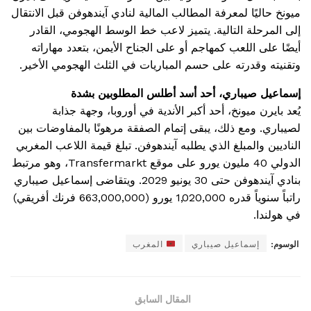
ميونخ حاليًا لمعرفة المطالب المالية لنادي آيندهوفن قبل الانتقال
إلى المرحلة التالية. يتميز لاعب خط الوسط الهجومي، القادر
أيضًا على اللعب كمهاجم أو على الجناح الأيمن، بتعدد مهاراته
وتقنيته وقدرته على حسم المباريات في الثلث الهجومي الأخير.
إسماعيل صيباري، أحد أسد أطلس المطلوبين بشدة
يُعد بايرن ميونخ، أحد أكبر الأندية في أوروبا، وجهة جذابة
لصيباري. ومع ذلك، يبقى إتمام الصفقة مرهونًا بالمفاوضات بين
الناديين والمبلغ الذي يطلبه آيندهوفن. تبلغ قيمة اللاعب المغربي
الدولي 40 مليون يورو على موقع Transfermarkt، وهو مرتبط
بنادي آيندهوفن حتى 30 يونيو 2029. ويتقاضى إسماعيل صيباري
راتباً سنوياً قدره 1,020,000 يورو (663,000,000 فرنك أفريقي)
في هولندا.
الوسوم:
إسماعيل صيباري
المغرب
المقال السابق