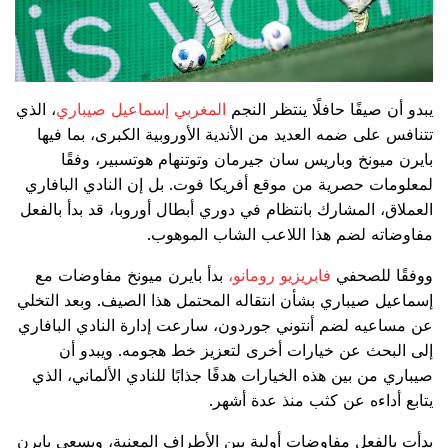
يبدو أن صيفًا حافلًا ينتظر النجم
المغربي
إسماعيل صيباري
، الذي
تتنافس على ضمه العديد من الأندية الأوروبية الكبرى، بما فيها
بايرن ميونخ وباريس سان جيرمان وتوتنهام هوتسبير، وفقًا
لمعلومات حصرية من موقع أفريكا فوت. بل إن النادي البافاري
العملاق، المشارك بانتظام في دوري أبطال أوروبا، قد بدأ بالفعل
مفاوضاته لضم هذا اللاعب الشاب الموهوب.
ووفقًا للصحفي
فابريزيو رومانو،
بدأ بايرن ميونخ مفاوضات مع
إسماعيل صيباري بشأن انتقاله المحتمل هذا الصيف. وبعد التخلي
عن مساعيه لضم أنتوني جوردون، سارعت إدارة النادي البافاري
إلى البحث عن خيارات أخرى لتعزيز خط هجومه. ويبدو أن
صيباري من بين هذه الخيارات هدفًا جذابًا للنادي الألماني، الذي
يتابع أداءه عن كثب منذ عدة أشهر.
بدأت بالفعل مفاوضات أولية بين الأطراف المعنية، ويسعى بايرن