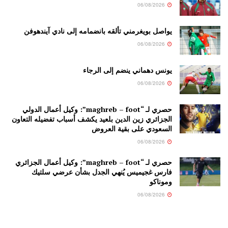
06/08/2026
يواصل بويغرمني تألقه بانضمامه إلى نادي آيندهوفن
06/08/2026
يونس دهماني ينضم إلى الرجاء
06/08/2026
حصري لـ “maghreb – foot”: وكيل أعمال الدولي
الجزائري زين الدين بلعيد يكشف أسباب تفضيله التعاون
السعودي على بقية العروض
06/08/2026
حصري لـ “maghreb – foot”: وكيل أعمال الجزائري
فارس غجيميس يُنهي الجدل بشأن عرضي سلتيك
وموناكو
06/08/2026