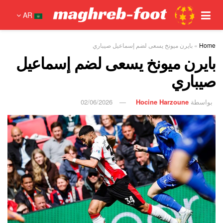
AR
Home
»
بايرن ميونخ يسعى لضم إسماعيل صيباري
بايرن ميونخ يسعى لضم إسماعيل
صيباري
بواسطة
Hocine Harzoune
02/06/2026