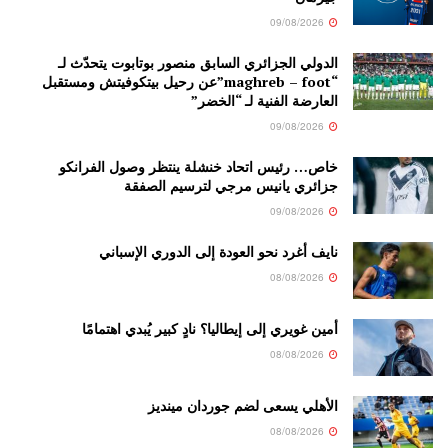
09/08/2026
الدولي الجزائري السابق منصور بوتابوت يتحدّث لـ
“maghreb – foot”عن رحيل بيتكوفيتش ومستقبل
العارضة الفنية لـ “الخضر”
09/08/2026
خاص… رئيس اتحاد خنشلة ينتظر وصول الفرانكو
جزائري يانيس مرجي لترسيم الصفقة
09/08/2026
نايف أغرد نحو العودة إلى الدوري الإسباني
08/08/2026
أمين غويري إلى إيطاليا؟ نادٍ كبير يُبدي اهتمامًا
08/08/2026
الأهلي يسعى لضم جوردان مينديز
08/08/2026