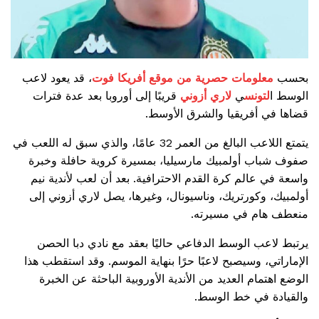
بحسب
معلومات حصرية من موقع أفريكا فوت
، قد يعود لاعب
الوسط ا
لتونس
ي
لاري أزوني
قريبًا إلى أوروبا بعد عدة فترات
قضاها في أفريقيا والشرق الأوسط.
يتمتع اللاعب البالغ من العمر 32 عامًا، والذي سبق له اللعب في
صفوف شباب أولمبيك مارسيليا، بمسيرة كروية حافلة وخبرة
واسعة في عالم كرة القدم الاحترافية. بعد أن لعب لأندية نيم
أولمبيك، وكورتريك، وناسيونال، وغيرها، يصل لاري أزوني إلى
منعطف هام في مسيرته.
يرتبط لاعب الوسط الدفاعي حاليًا بعقد مع نادي دبا الحصن
الإماراتي، وسيصبح لاعبًا حرًا بنهاية الموسم. وقد استقطب هذا
الوضع اهتمام العديد من الأندية الأوروبية الباحثة عن الخبرة
والقيادة في خط الوسط.