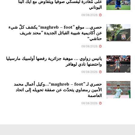
على مُغادرة ليفسكي صوفيا ويتفاوض مع آيك أثينا
اليوناني
08/08/2026
حصري… موقع “maghreb – foot” يكشف كلّ شيء
عن أكاديمية شبيبة القبائل الجديدة “محند شريف
حناشي”
08/08/2026
يانيس زواوي … موهبة جزائرية رفضها أولمبيك مارسيليا
واحتضنها نادي لوهافر
08/08/2026
حصري لـ “maghreb – foot”…وكيل أعمال محمد
الأمين رمضاوي يتحدّث عن صفقة تحويله إلى اتحاد
العاصمة
08/08/2026