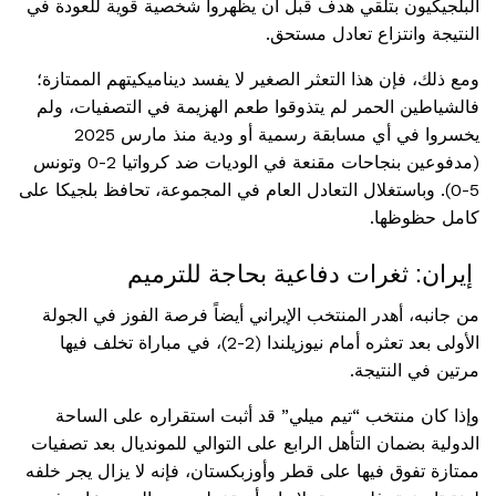
البلجيكيون بتلقي هدف قبل أن يظهروا شخصية قوية للعودة في
النتيجة وانتزاع تعادل مستحق.
ومع ذلك، فإن هذا التعثر الصغير لا يفسد ديناميكيتهم الممتازة؛
فالشياطين الحمر لم يتذوقوا طعم الهزيمة في التصفيات، ولم
يخسروا في أي مسابقة رسمية أو ودية منذ مارس 2025
(مدفوعين بنجاحات مقنعة في الوديات ضد كرواتيا 2-0 وتونس
5-0). وباستغلال التعادل العام في المجموعة، تحافظ بلجيكا على
كامل حظوظها.
إيران: ثغرات دفاعية بحاجة للترميم
من جانبه، أهدر المنتخب الإيراني أيضاً فرصة الفوز في الجولة
الأولى بعد تعثره أمام نيوزيلندا (2-2)، في مباراة تخلف فيها
مرتين في النتيجة.
وإذا كان منتخب “تيم ميلي” قد أثبت استقراره على الساحة
الدولية بضمان التأهل الرابع على التوالي للمونديال بعد تصفيات
ممتازة تفوق فيها على قطر وأوزبكستان، فإنه لا يزال يجر خلفه