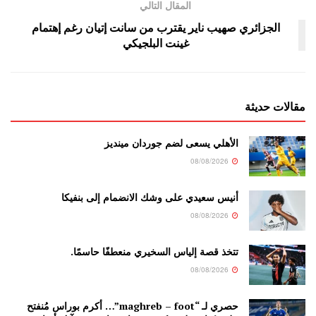
المقال التالي
الجزائري صهيب ناير يقترب من سانت إتيان رغم إهتمام
غينت البلجيكي
مقالات حديثة
الأهلي يسعى لضم جوردان مينديز
08/08/2026
أنيس سعيدي على وشك الانضمام إلى بنفيكا
08/08/2026
تتخذ قصة إلياس السخيري منعطفًا حاسمًا.
08/08/2026
حصري لـ “maghreb – foot”… أكرم بوراس مُنفتح