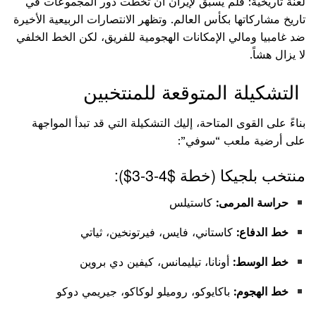
لعنة تاريخية: فلم يسبق لإيران أن تخطت دور المجموعات في
تاريخ مشاركاتها بكأس العالم. وتظهر الانتصارات الربيعية الأخيرة
ضد غامبيا ومالي الإمكانات الهجومية للفريق، لكن الخط الخلفي
لا يزال هشاً.
التشكيلة المتوقعة للمنتخبين
بناءً على القوى المتاحة، إليك التشكيلة التي قد تبدأ المواجهة
على أرضية ملعب “سوفي”:
منتخب بلجيكا (خطة
$4-3-3$
):
حراسة المرمى:
كاستيلس
خط الدفاع:
كاستاني، فايس، فيرتونخين، ثياتي
خط الوسط:
أونانا، تيليمانس، كيفين دي بروين
خط الهجوم:
باكايوكو، روميلو لوكاكو، جيريمي دوكو