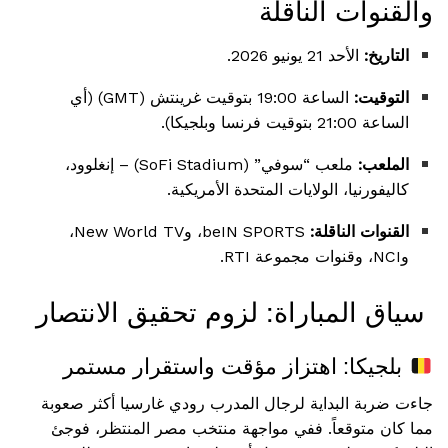
والقنوات الناقلة
التاريخ:
الأحد 21 يونيو 2026.
التوقيت:
الساعة 19:00 بتوقيت غرينتش (GMT) (أي
الساعة 21:00 بتوقيت فرنسا وبلجيكا).
الملعب:
ملعب “سوفي” (SoFi Stadium) – إنغلوود،
كاليفورنيا، الولايات المتحدة الأمريكية.
القنوات الناقلة:
beIN SPORTS، وNew World TV،
وNCI، وقنوات مجموعة RTI.
سياق المباراة: لزوم تحقيق الانتصار
بلجيكا: اهتزاز مؤقت واستقرار مستمر
جاءت ضربة البداية لرجال المدرب رودي غارسيا أكثر صعوبة
مما كان متوقعاً. ففي مواجهة منتخب مصر المنتظر، فوجئ