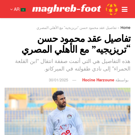
AR
Home
»
تفاصيل عقد محمود حسن “تريزيجيه” مع الأهلي المصري
تفاصيل عقد محمود حسن
“تريزيجيه” مع الأهلي المصري
هذه التفاصيل هي التي أتمت صفقة انتقال "ابن القلعة
الحمراء" إلى نادي طفولته في الميركاتو.
بواسطة
Hocine Harzoune
30/01/2025