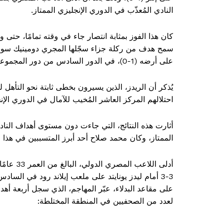
النادي المُعذّب في الدوري الإنجليزي الممتاز.
كان هذا الفوز بمثابة انتصار جاء في وقته تمامًا، حتى و
سمح هدف من ركلة جزاء سجّلها المجري دومينيك سوبوس
على أرضه (1-0)، في الدور السادس من دور المجموعات بدوري أبطال أوروبا.
احتلالهم المركز العاشر المُخيب للآمال في الدوري ال
أثارت هذه النتائج، التي جاءت دون مستوى أهداف الناد
الممتاز، وكان محمد صلاح أحد أبرز المتسببين في هذا ال
أدلى اللا
3-3 أمام ليدز يونايتد على ملعب إيلاند رود في الس
على مقاعد البدلاء، عبّر المهاجم، الذي سجل أربعة أه
لعدد من الصحفيين في المنطقة المختلطة: