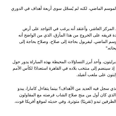
ي الموسم الماضي، لكنه لم يُسجّل سوى أربعة أهداف في الدوري
ي المركز العاشر، وأعتقد أنه يرغب في التواجد على أرض
دة فريقه على الخروج من هذا المأزق، الذي من الواضح أنه
وسم الماضي. ليفربول بحاجة إلى صلاح، وصلاح بحاجة إلى
حاته.”
تون، وأحد أبرز التساؤلات المحيطة بهذه المباراة يدور حول
ذ سينضم إلى منتخب بلاده في القاهرة استعدادًا لكأس الأمم
ايتون على ملعب أنفيلد.
ي سجل فيه العديد من الأهداف؟ بينما يتفاءل كامارا، يبدو
، الذي كان أول من منح صلاح الشاب فرصته مع المقاولون
اقة بين الطرفين تبدو (تقريبًا) متوترة. وفي حديثه لموقع أفريكا فوت،