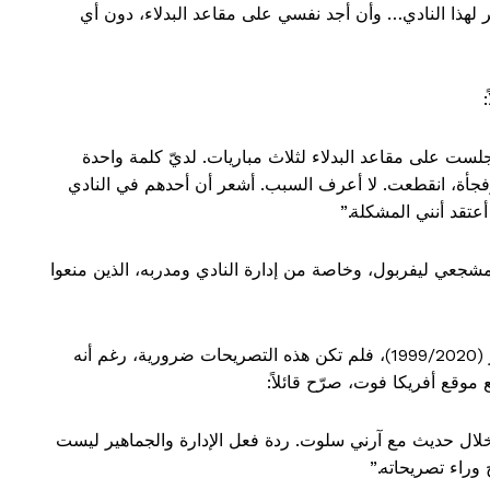
ر لهذا النادي… وأن أجد نفسي على مقاعد البدلاء، دون أي
جلست على مقاعد البدلاء لثلاث مباريات. لديّ كلمة واحدة
فجأة، انقطعت. لا أعرف السبب. أشعر أن أحدهم في النادي
أعتقد أنني المشكلة.”
شجعي ليفربول، وخاصة من إدارة النادي ومدربه، الذين منعوا
أما بالنسبة لتيتي كامارا، المهاجم الغيني السابق للريدز (1999/2020)، فلم تكن هذه التصريحات ضرورية، رغم أنه
موقع أفريكا فوت، صرّح قائلاً:
 خلال حديث مع آرني سلوت. ردة فعل الإدارة والجماهير ليست
 وراء تصريحاته.”