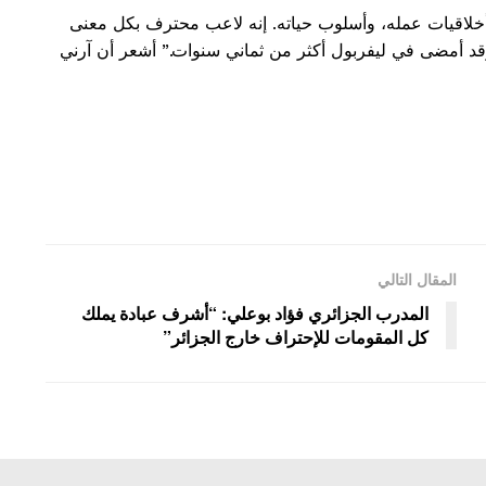
أخلاقيات عمله، وأسلوب حياته. إنه لاعب محترف بكل معنى
لوقت يمر، فهو يبلغ من العمر 33 عامًا، وقد أمضى في ليفربول أكثر من ثماني سنوات.” أشعر أن آرني
المقال التالي
المدرب الجزائري فؤاد بوعلي: “أشرف عبادة يملك
كل المقومات للإحتراف خارج الجزائر”