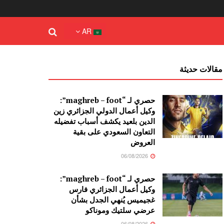
AR
مقالات حديثة
حصري لـ “maghreb – foot”:
وكيل أعمال الدولي الجزائري زين
الدين بلعيد يكشف أسباب تفضيله
التعاون السعودي على بقية
العروض
06/08/2026
حصري لـ “maghreb – foot”:
وكيل أعمال الجزائري فارس
غجيميس يُنهي الجدل بشأن
عرضي سلتيك وموناكو
06/08/2026