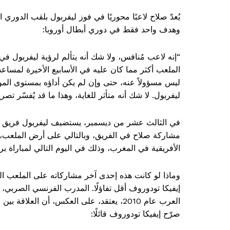
يُعدّ صلاح لاعبًا محوريًا في فوز ليفربول بلقب الدور
وهدف واحد فقط في دوري أبطال أوروبا:
“إنه لاعب مُنافس، ولا شك أنه يتألم لرؤية ليفربول ف
الملعب أكثر مما كان عليه في الأسابيع الأخيرة لمساع
ليس مسؤولاً عنه، حتى وإن لم يكن أداؤه بمستوى الم
ليفربول. لا شك أنه متأثر للغاية، وهذا ما قد يُفسّر تصري
في الثالث عشر من ديسمبر، يستضيف ليفربول فريق براي
مشاركة صلاح في الفريق، وبالتالي على أرض الملعب، إ
الأفريقية في المغرب، وذلك في اليوم التالي لمباراة بر
وماذا لو كانت هذه إحدى آخر مشاركاته على الملعب الذ
إيفيكا تودوروف أقل تفاؤلًا. المدرب الفرنسي الصربي
العرب عام 2010، يعتقد، على العكس، أن العل
صرّح إيفيكا تودوروف قائلًا: