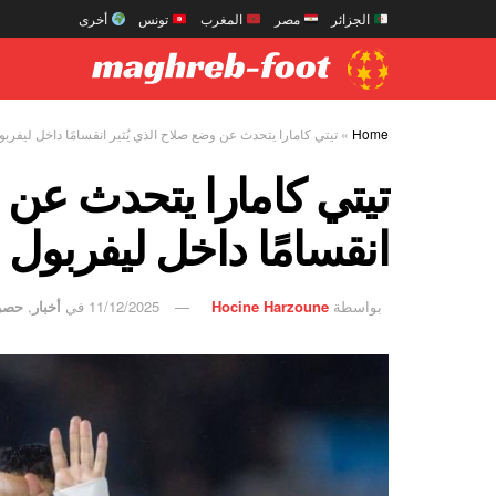
الجزائر
مصر
المغرب
تونس
أخرى
Home
»
تيتي كامارا يتحدث عن وضع صلاح الذي يُثير انقسامًا داخل ليفربو
تيتي كامارا يتحدث عن و
انقسامًا داخل ليفربول
بواسطة
Hocine Harzoune
11/12/2025
في
أخبار
,
حصر