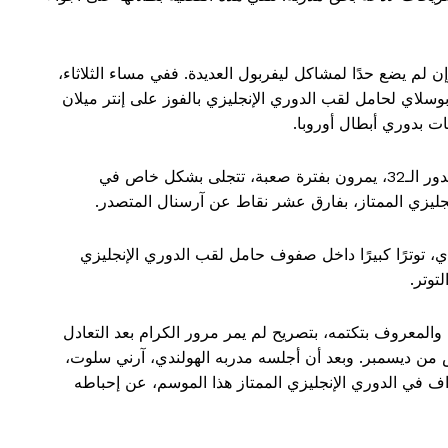
إن لم يضع حدًا لمشاكل ليفربول العديدة. ففي مساء الثلاثاء،
لاي لحامل لقب الدوري الإنجليزي بالفوز على إنتر ميلان
يُذكر أن الريدز، الذين يسيرون بخطى ثابتة نحو التأهل لدور الـ32، يمرون بفترة صعبة، تتجلى بشكل خاص في
إنجليزي الممتاز، بفارق عشر نقاط عن آرسنال المتصدر.
ي، توترًا كبيرًا داخل صفوف حامل لقب الدوري الإنجليزي
توتر.
عب المصري الدولي، البالغ من العمر 33 عامًا والمعروف بتكتمه، بتصريح لم يمر مرور الكرام بعد التعادل
ادس من ديسمبر. وبعد أن أجلسه مدربه الهولندي، آرني سلوت،
داف في الدوري الإنجليزي الممتاز هذا الموسم، عن إحباطه