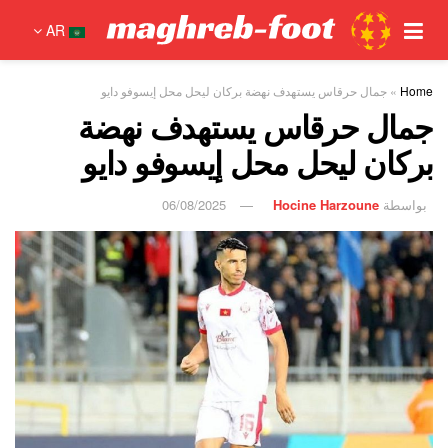
AR
Home
»
جمال حرقاس يستهدف نهضة بركان ليحل محل إيسوفو دايو
جمال حرقاس يستهدف نهضة
بركان ليحل محل إيسوفو دايو
بواسطة
Hocine Harzoune
06/08/2025