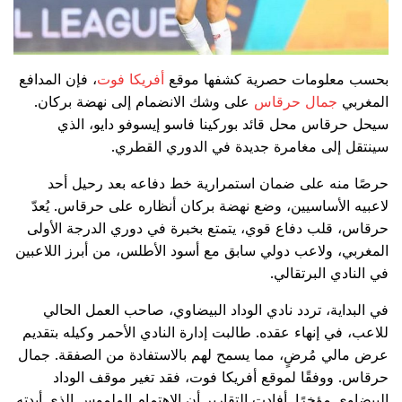
بحسب معلومات حصرية كشفها موقع
أفريكا فوت
، فإن المدافع
المغربي
جمال حرقاس
على وشك الانضمام إلى نهضة بركان.
سيحل حرقاس محل قائد بوركينا فاسو إيسوفو دايو، الذي
سينتقل إلى مغامرة جديدة في الدوري القطري.
حرصًا منه على ضمان استمرارية خط دفاعه بعد رحيل أحد
لاعبيه الأساسيين، وضع نهضة بركان أنظاره على حرقاس. يُعدّ
حرقاس، قلب دفاع قوي، يتمتع بخبرة في دوري الدرجة الأولى
المغربي، ولاعب دولي سابق مع أسود الأطلس، من أبرز اللاعبين
في النادي البرتقالي.
في البداية، تردد نادي الوداد البيضاوي، صاحب العمل الحالي
للاعب، في إنهاء عقده. طالبت إدارة النادي الأحمر وكيله بتقديم
عرض مالي مُرضٍ، مما يسمح لهم بالاستفادة من الصفقة. جمال
حرقاس. ووفقًا لموقع أفريكا فوت، فقد تغير موقف الوداد
البيضاوي مؤخرًا. أفادت التقارير أن الاهتمام الملموس الذي أبدته