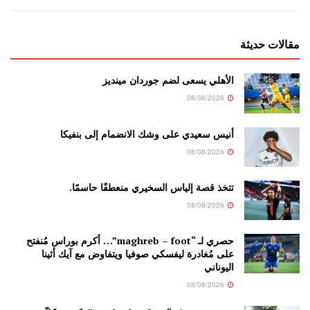
مقالات حديثة
الأهلي يسعى لضم جوردان مينديز
08/08/2026
أنيس سعيدي على وشك الانضمام إلى بنفيكا
08/08/2026
تتخذ قصة إلياس السخيري منعطفًا حاسمًا.
08/08/2026
حصري لـ “maghreb – foot”… أكرم بوراس مُنفتح
على مُغادرة ليفسكي صوفيا ويتفاوض مع آيك أثينا
اليوناني
08/08/2026