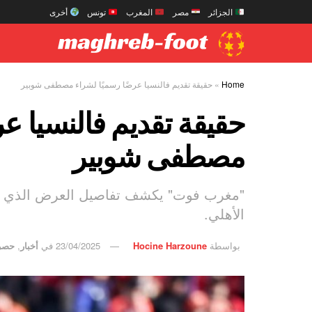
الجزائر
مصر
المغرب
تونس
أخرى
Home
»
حقيقة تقديم فالنسيا عرضًا رسميًا لشراء مصطفى شوبير
حقيقة تقديم فالنسيا عر
مصطفى شوبير
"مغرب فوت" يكشف تفاصيل العرض الذي تح
الأهلي.
بواسطة
Hocine Harzoune
23/04/2025
في
أخبار
,
حصر