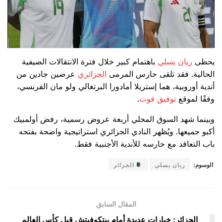
يحظى
ريان يسلي
باهتمام كبير خلال فترة الانتقالات الصيفية
الحالية. فقد تلقى حارس المرمى
الجزائري
عرضين جادين من
أندية أوروبية، هما إستريلا أمادورا البرتغالي ولو مان الفرنسي،
وفقًا لموقع
توفيق فوت
.
وبينما شهد السوق المحلي أربعة عروض رسمية، رفض أولمبيك
أكبو جميعها. ويُظهر النادي الجزائري استراتيجية واضحة بفتحه
باب التعاقد مع حارسه للأندية الأجنبية فقط.
الوسوم:
ريان يسلي
الجزائر
المقال السابق
الجزائر: خيارات عديدة أمام بيتكوفيتش قبل كأس العالم