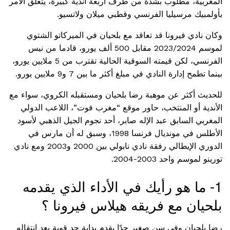
المغربية، مطلوب بشدة من طرف أربعة أندية كبيرة، يتعلق الأمر
بأولمبيك مرسيليا الفرنسي وقطبي ميلان ولاتسيو.
وكان نادي فيرونا قد تعاقد مع بلحيان في الميركاتو الشتوي
لموسم 2023/2024 مقابل 500 ألف يورو، قادما من نيس
الفرنسي، لكن قيمته السوقية الحالية تقترب من 5 ملايين يورو،
بينما تطمح إدارة النادي في مبلغ أكثر ما بين 7 و9 ملايين يورو.
للحديث أكثر عن موهبة رضا بلحيان ومستقبله الكروي، سواء مع
الأندية أو المنتخب، حاور موقع “مغرب فوت”، اللاعب الدولي
المغربي السابق عبد الإله صابر، أحد نجوم الجيل الذهبي لأسود
الأطلس في مونديال فرنسا 1998، وسبق له أن مارس في
الدوري الإيطالي رفقة نادي نابولي بين 2000 و2003 ومع نادي
تورينو لموسم واحد 2003-2004.
1- ما هو رأيك في الأداء الذي يقدمه
بلحيان مع فريقه هيلاس فيرونا ؟
رضا بلحيان وفي سن صغير جدًا يقدم بداية جد قوية بعد انتقاله