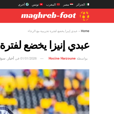
الجزائر
مصر
المغرب
تونس
أخرى
Home
»
عبدي إنيزا يخضع لفترة تجريبية مع الرجاء
عبدي إنيزا يخضع لفترة 
بواسطة
Hocine Harzoune
01/01/2026
في
أخبار
,
سوق 