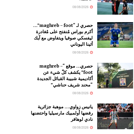
08/08/2026
حصري لـ “maghreb – foot”…
أكرم بوراس مُنفتح على مُغادرة
ليفسكي صوفيا ويتفاوض مع آيك
أثينا اليوناني
08/08/2026
حصري… موقع “maghreb –
foot” يكشف كلّ شيء عن
أكاديمية شبيبة القبائل الجديدة
“محند شريف حناشي”
08/08/2026
يانيس زواوي … موهبة جزائرية
رفضها أولمبيك مارسيليا واحتضنها
نادي لوهافر
08/08/2026