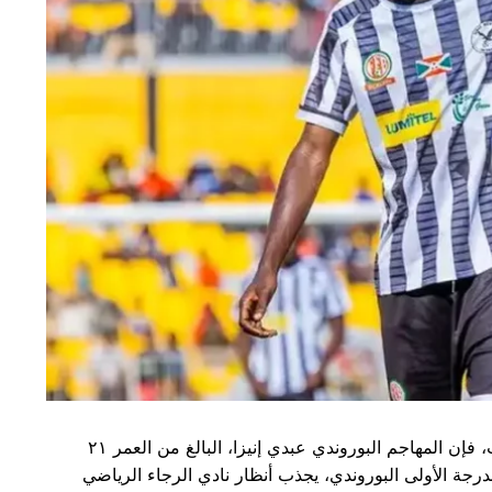
بحسب معلومات حصرية حصل عليها موقع أفريكا فوت، فإن المهاجم البوروندي عبدي إنيزا، البالغ من العمر ٢١
لدرجة الأولى البوروندي، يجذب أنظار نادي الرجاء الرياضي