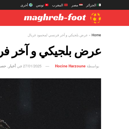
الجزائر
مصر
المغرب
تونس
أخرى
Home
»
عرض بلجيكي و آخر فرنسي لمحمود غربال
عرض بلجيكي و آخر فر
بواسطة
Hocine Harzoune
27/01/2025
في
أخبار
,
حصر