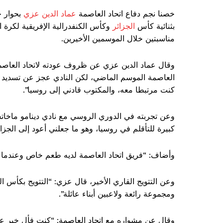
خصنا نجم دفاع اتحاد العاصمة
عماد الدين عزي
بحوار خ
بثنائية كأس
الجزائر
وكأس الكنفدرالية الإفريقية لكرة
مناسبتين خلال الموسمين الأخيرين.
وقال عماد الدين عزي عن ظروف عودته لاتحاد العاصم
العاصمة الموسم الماضي، لكن النادي عجز عن تسديد ال
كنت مرتبطا معه، والمكتوب قادني إلى روسيا”.
وعن تجربته في الدوري الروسي مع نادي دينامو ماخا
كبيرة للتأقلم في روسيا، وهو ما جعلني أعود إلى الجزا
وأضاف: “فريق اتحاد العاصمة لديه طعم خاص وعندما ت
وعن التتويج القاري الأخير، قال عزي: “التتويج بكأس ال
ومجموعة رائعة ولاعبين أبناء عائلة”.
وقال عن مشواره مع اتحاد العاصمة: “كنت فأل خير عل