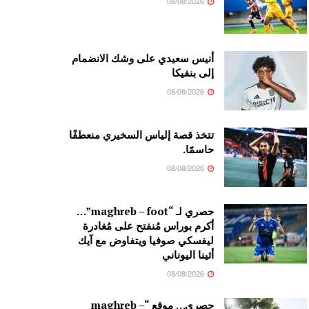
08/08/2026
أنيس سعيدي على وشك الانضمام
إلى بنفيكا
08/08/2026
تتخذ قصة إلياس السخيري منعطفًا
حاسمًا.
08/08/2026
حصري لـ “maghreb – foot”…
أكرم بوراس مُنفتح على مُغادرة
ليفسكي صوفيا ويتفاوض مع آيك
أثينا اليوناني
08/08/2026
حصري… موقع “maghreb –