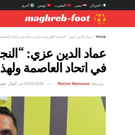
الجزائر
مصر
المغرب
تونس
أخرى
Home
»
عماد الدين عزي: “النجمة الإفريقية صارت عادة في اتحاد العاص
عماد الدين عزي: “النج
في اتحاد العاصمة وله
بواسطة
Hocine Harzoune
20/06/2026
في
أخبار
,
حصر