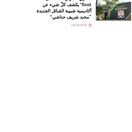
foot” يكشف كلّ شيء عن
أكاديمية شبيبة القبائل الجديدة
“محند شريف حناشي”
08/08/2026