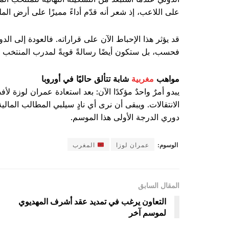
على اللاعب، إذ شعر أنه قدّم أداءً مميزًا على أرض ال
قد يؤثر هذا الإحباط الآن على قراراته. فالعودة إلى ال
فحسب، بل ستكون أيضًا رسالةً قويةً لمدرب المنتخب الم
مواهب
مغربية
شابة تتألق حاليًا في أوروبا
يبدو أمرٌ واحدٌ مؤكدًا الآن: بعد استعادة عمران لوزة
الانتقالات. ويبقى أن نرى أي نادٍ سيلبي المطالب الما
دوري الدرجة الأولى هذا الموسم.
الوسوم:
عمران لوزا
المغرب
المقال السابق
التعاون يرغب في تمديد عقد أشرف المهديوي
لموسم آخر