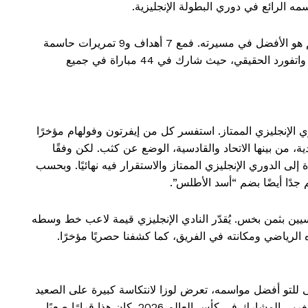
مه الرائع في دوري البطولة الإنجليزية.
في سن الـ27، يأتي لاعب نادي نانت السابق بعد موسم هو الأفضل في مسيرته. فمع 7 أهداف و9 تمريرات حاسمة
في 42 مباراة بالدوري، رسخ لوزا مكانته كصانع ألعاب واتفورد الحقيقي، حيث شارك في 44 مباراة في جميع
ي الإنجليزي الممتاز. استفسر كل من إيفرتون وفولهام مؤخرًا
، من بينها الاتحاد والقادسية، الوضع عن كثب. لكن وفقًا
إلى الدوري الإنجليزي الممتاز والاستقرار فيه نهائيًا. وبحسب
جدًا أيضًا بضم “أسد الأطلس”.
اسيين بثمن بخس. يُقدّر النادي الإنجليزي قيمة لاعب خط وسطه
ى للتو أفضل مواسمه، تعرض لوزا لانتكاسة كبيرة على الصعيد
الدولي عندما استُبعد من التشكيلة النهائية للمنتخب المغربي المشارك في كأس العالم 2026. كان هذا قرارًا صعبًا