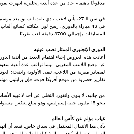
مدفوعًا باهتمام جاد من عدة أندية إنجليزية انبهرت بموس
المسابقات بإجمالي 3700 دقيقة لعب تقريبًا.
الدوري الإنجليزي الممتاز نصب عينيه
أعادت هذه العروض إحياء اهتمام العديد من أندية الدور
عن وضع اللاعب المغربي، بينما تراقب عدة أندية سعودية
لمصادر مقربة من اللاعب، تبقى الأولوية واضحة: العودة 
تقارير حصرية من موقع أفريكا فوت، فإن برايتون مهتم 
من جانبه، لا ينوي واتفورد التخلي عن أحد لاعبيه الأس
بنحو 15 مليون جنيه إسترليني، وهو مبلغ يعكس مستواه الرياضي ومكانته في الفريق، كما كشفنا حصريًا مؤخرًا.
غياب مؤلم عن كأس العالم
يأتي هذا الانتقال المحتمل في سياق خاص. فبعد أن أنه