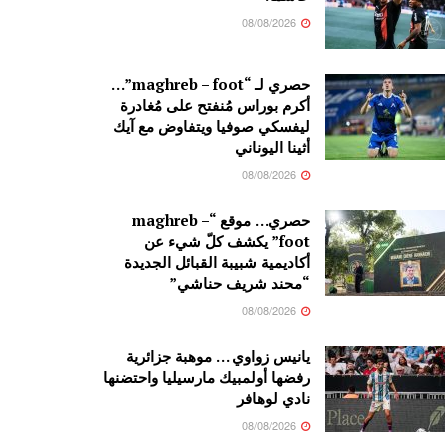
08/08/2026
حصري لـ “maghreb – foot”…
أكرم بوراس مُنفتح على مُغادرة
ليفسكي صوفيا ويتفاوض مع آيك
أثينا اليوناني
08/08/2026
حصري… موقع “maghreb –
foot” يكشف كلّ شيء عن
أكاديمية شبيبة القبائل الجديدة
“محند شريف حناشي”
08/08/2026
يانيس زواوي … موهبة جزائرية
رفضها أولمبيك مارسيليا واحتضنها
نادي لوهافر
08/08/2026