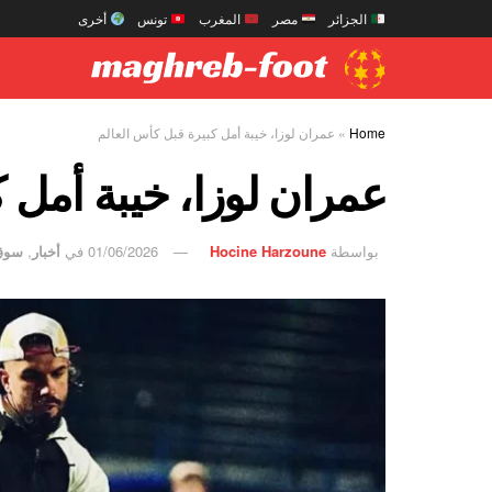
الجزائر
مصر
المغرب
تونس
أخرى
Home
»
عمران لوزا، خيبة أمل كبيرة قبل كأس العالم
عمران لوزا، خيبة أمل ك
بواسطة
Hocine Harzoune
01/06/2026
في
أخبار
,
سوق 