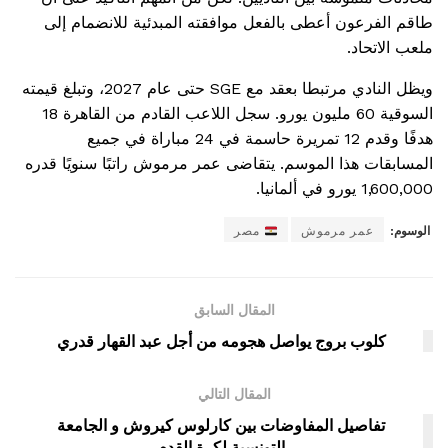
طاقم الفرعون أعطى بالفعل موافقته المبدئية للانضمام إلى
ملعب الاتحاد.
ويظل النادي مرتبطا بعقد مع SGE حتى عام 2027، وتبلغ قيمته
السوقية 60 مليون يورو. سجل اللاعب القادم من القاهرة 18
هدفًا وقدم 12 تمريرة حاسمة في 24 مباراة في جميع
المسابقات هذا الموسم. يتقاضى عمر مرموش راتبًا سنويًا قدره
1,600,000 يورو في ألمانيا.
الوسوم:
عمر مرموش
مصر
المقال السابق
كلوب بروج يواصل هجومه من أجل عبد القهار قدري
المقال التالي
تفاصيل المفاوضات بين كارلوس كيروش و الجامعة
التونسية لكرة القدم