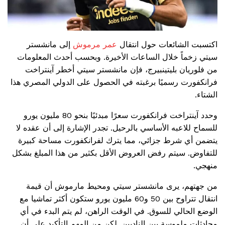
اكتسبت الشائعات حول انتقال
عمر مرموش
إلى مانشستر
سيتي زخماً خلال الساعات الأخيرة. وبحسب أحدث المعلومات
من فلوريان بليتينبيرج، فإن مانشستر سيتي أخطر آينتراخت
فرانكفورت رسميًا برغبته في الحصول على الدولي المصري هذا
الشتاء.
وحدد آينتراخت فرانكفورت سعرًا مبدئيًا بنحو 80 مليون يورو
للسماح للاعبه الأساسي بالرحيل. تجدر الإشارة إلى أن عقده لا
يتضمن أي شرط جزائي، مما يترك لفرانكفورت مساحة كبيرة
للتفاوض. سيتم رفض العروض الأقل بكثير من هذا المبلغ بشكل
منهجي.
من جهتهم، يرى مانشستر سيتي ومحيط مارموش أن قيمة
انتقال تتراوح بين 50 و60 مليون يورو ستكون أكثر تماشيا مع
الوضع الحالي للسوق. في الوقت الراهن، لم يتم البدء في أي
محادثات ملموسة بين الناديين. لكن من المهم التأكيد على أن