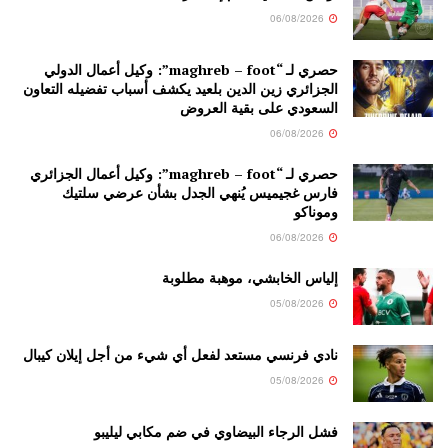
06/08/2026
حصري لـ “maghreb – foot”: وكيل أعمال الدولي
الجزائري زين الدين بلعيد يكشف أسباب تفضيله التعاون
السعودي على بقية العروض
06/08/2026
حصري لـ “maghreb – foot”: وكيل أعمال الجزائري
فارس غجيميس يُنهي الجدل بشأن عرضي سلتيك
وموناكو
06/08/2026
إلياس الخابشي، موهبة مطلوبة
05/08/2026
نادي فرنسي مستعد لفعل أي شيء من أجل إيلان كيبال
05/08/2026
فشل الرجاء البيضاوي في ضم مكابي ليليبو