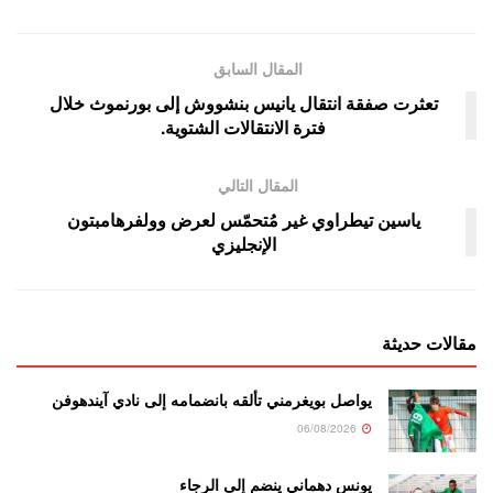
المقال السابق
تعثرت صفقة انتقال يانيس بنشووش إلى بورنموث خلال
فترة الانتقالات الشتوية.
المقال التالي
ياسين تيطراوي غير مُتحمّس لعرض وولفرهامبتون
الإنجليزي
مقالات حديثة
يواصل بويغرمني تألقه بانضمامه إلى نادي آيندهوفن
06/08/2026
يونس دهماني ينضم إلى الرجاء