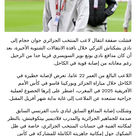
فشلت صفقة انتقال لاعب المنتخب الجزائري جوان حجام إلى
نادي بشكتاش التركي خلال نافذة الانتقالات الشتوية الأخيرة، بعد
أن كان مدافع نادي يونغ بويز السويسري قريبا جدا من الرحيل
رغم معاناته من إصابة قوية في الكاحل
.
اللاعب البالغ من العمر 22 عاما، تعرض لإصابة خطيرة في
الكاحل خلال مباراة الجزائر وبوركينا فاسو في كأس الأمم
الأفريقية 2025 في المغرب، اضطر على إثرها الخضوع لعملية
جراحية ستبعده عن الملاعب إلى غاية بداية شهر أفريل المقبل
.
وشكلت إصابة المدافع السابق لنادي نانت الفرنسي السابق
صدمة للجماهير الجزائرية والمدرب فلاديمير بيتكوفيتش، بالنظر
لمكانته الفنية في حسابات المنتخب الجزائري، خاصة في ظل
الشكوك حول إمكانية جاهزيته الكاملة للمشاركة في كأس