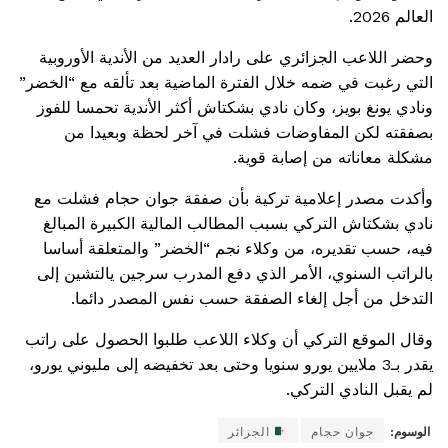
العالم 2026
.
وحضر اللاعب الجزائري على رادار العديد من الأندية الأوروبية
التي رغبت في ضمه خلال الفترة الماضية بعد تألقه مع “الخضر”
ونادي يونغ بويز، وكان نادي بشكتاش أكثر الأندية تحمسا للفوز
بصفقته لكن المفاوضات فشلت في آخر لحظة وبعيدا من
مشكلة معاناته من إصابة قوية
.
وأكدت مصدر إعلامية تركية بأن صفقة جوان حجام فشلت مع
نادي بشكتاش التركي بسبب المطالب المالية الكبيرة المبالغ
فيه، حسب تقديره، من وكلاء نجم “الخضر” والمتعلقة أساسا
بالراتب السنوي، الأمر الذي دفع المدرب سرجين يالتشين إلى
التدخل من أجل إلغاء الصفقة حسب نفس المصدر دائما
.
وقال الموقع التركي أن وكلاء اللاعب طلبوا الحصول على راتب
يقدر بـ3 ملايين يورو سنويا وحتى بعد تخفيضه إلى مليوني يورو،
لم يقبل النادي التركي.
الوسوم:
جوان حجام
الجزائر