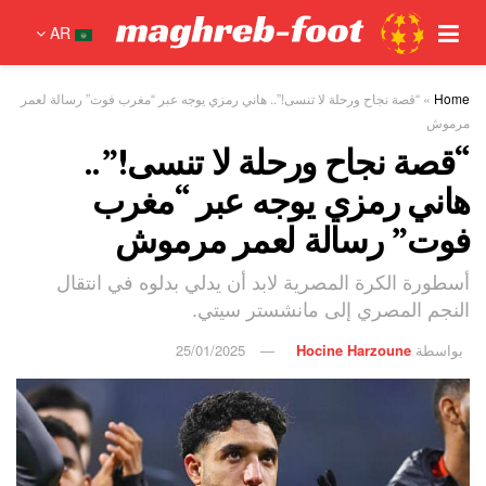
AR
Home
»
“قصة نجاح ورحلة لا تنسى!”.. هاني رمزي يوجه عبر “مغرب فوت” رسالة لعمر
مرموش
“قصة نجاح ورحلة لا تنسى!”..
هاني رمزي يوجه عبر “مغرب
فوت” رسالة لعمر مرموش
أسطورة الكرة المصرية لابد أن يدلي بدلوه في انتقال
النجم المصري إلى مانشستر سيتي.
بواسطة
Hocine Harzoune
25/01/2025