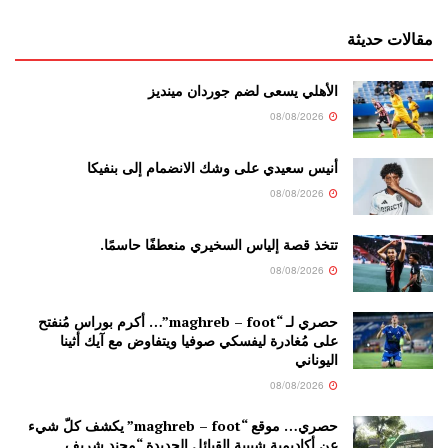
مقالات حديثة
الأهلي يسعى لضم جوردان مينديز
08/08/2026
أنيس سعيدي على وشك الانضمام إلى بنفيكا
08/08/2026
تتخذ قصة إلياس السخيري منعطفًا حاسمًا.
08/08/2026
حصري لـ “maghreb – foot”… أكرم بوراس مُنفتح
على مُغادرة ليفسكي صوفيا ويتفاوض مع آيك أثينا
اليوناني
08/08/2026
حصري… موقع “maghreb – foot” يكشف كلّ شيء
عن أكاديمية شبيبة القبائل الجديدة “محند شريف