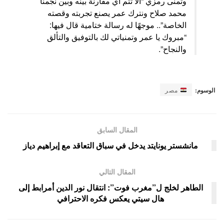
وتمنى رمزي “ألا تتم أي مقارنة بينه وبين نجمنا
محمد صلاح ونترك عمر يصنع تجربته وقصته
الخاصة”.. موجهًا له رسالة ختامية قال فيها:
“مبروك يا عمر وتمنياتي لك بالتوفيق والتألق
والنجاح”.
الوسوم:
مصر
المقال السابق
مانشستر يونايتد يدخل في سباق التعاقد مع إبراهيم دياز
المقال التالي
الطاهر لخلج ل”مغرب فوت”: انتقال نور الدين أمرابط إلى
هال سيتي يعكس فكره الاحترافي