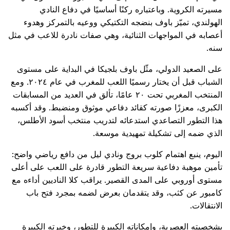
مسيرته الكروية. وباعتباره ركنًا أساسيًا في دفاع النادي
الهولندي، تميّز باوف بنضجه التكتيكي ووعيه بالتمركز وهدوء
أعصابه في المواجهات الثنائية، وهي صفات نادرة للاعب في مثل
سنه.
على الصعيد الدولي، مثّل باوف بلجيكا في البداية على مستوى
الشباب قبل أن يختار رسميًا اللعب للمغرب في عام ٢٠٢٤. ومع
المنتخب المغربي تحت ٢٠ عامًا، تألق في العديد من المسابقات
الكبرى، معززًا صورته كقائد دفاعي موثوق ومنضبط. وقد أكسبه
هذا التطور التصاعدي استدعائه لتدريب منتخب أسود الأطلس،
الذي ضمه إلى تشكيلة تمهيدية موسعة.
اليوم، ينبع اهتمام كلوب بروج ونادي ليل من دافع رياضي واضح:
تأمين موهبة دفاعية سريعة التطور قادرة على اللعب على أعلى
مستوى أوروبي على المدى القصير. يراقب كلا الناديين أداءه مع
كامبور عن كثب، وقد يتقدمان بعرض لضمه بمجرد فتح باب
الانتقالات.
بشخصيته العصرية، وإمكاناته الكبيرة للتطور، وخبرته الكبيرة