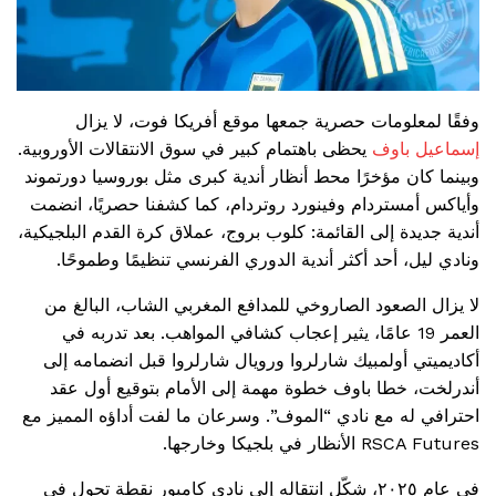
وفقًا لمعلومات حصرية جمعها موقع أفريكا فوت، لا يزال
إسماعيل باوف
يحظى باهتمام كبير في سوق الانتقالات الأوروبية.
وبينما كان مؤخرًا محط أنظار أندية كبرى مثل بوروسيا دورتموند
وأياكس أمستردام وفينورد روتردام، كما كشفنا حصريًا، انضمت
أندية جديدة إلى القائمة: كلوب بروج، عملاق كرة القدم البلجيكية،
ونادي ليل، أحد أكثر أندية الدوري الفرنسي تنظيمًا وطموحًا.
لا يزال الصعود الصاروخي للمدافع المغربي الشاب، البالغ من
العمر 19 عامًا، يثير إعجاب كشافي المواهب. بعد تدربه في
أكاديميتي أولمبيك شارلروا ورويال شارلروا قبل انضمامه إلى
أندرلخت، خطا باوف خطوة مهمة إلى الأمام بتوقيع أول عقد
احترافي له مع نادي “الموف”. وسرعان ما لفت أداؤه المميز مع
RSCA Futures الأنظار في بلجيكا وخارجها.
في عام ٢٠٢٥، شكّل انتقاله إلى نادي كامبور نقطة تحول في