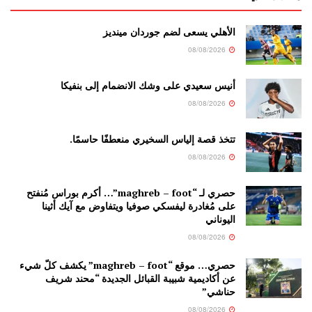
الأهلي يسعى لضم جوردان مينديز
08/08/2026
أنيس سعيدي على وشك الانضمام إلى بنفيكا
08/08/2026
تتخذ قصة إلياس السخيري منعطفًا حاسمًا.
08/08/2026
حصري لـ “maghreb – foot”… أكرم بوراس مُنفتح
على مُغادرة ليفسكي صوفيا ويتفاوض مع آيك أثينا
اليوناني
08/08/2026
حصري… موقع “maghreb – foot” يكشف كلّ شيء
عن أكاديمية شبيبة القبائل الجديدة “محند شريف
حناشي”
08/08/2026