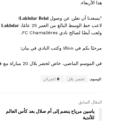
هذا الأربعاء.
“يسعدنا أن نعلن عن وصول 𝐋𝐚𝐤𝐡𝐝𝐚𝐫 𝐁𝐞𝐥𝐚𝐥!
ولعب أيضًا لصالح نادي FC Chamalières.
مرحبًا بكم في 𝐵𝑙𝑜𝑖𝑠! وكتب النادي في بيان:
في الموسم الماضي، خاض لخضر بلال 20 مباراة مع فريق N2 بألوان أندريزيو.
الوسوم:
لخضر بلال
الجزائر
المقال السابق
ياسين مرياح ينضم إلى أم صلال بعد كأس العالم
للأندية