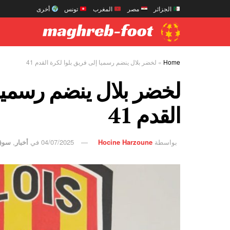
الجزائر
مصر
المغرب
تونس
أخرى
Home
»
لخضر بلال ينضم رسميا إلى فريق بلوا لكرة القدم 41
لخضر بلال ينضم رسميا 
القدم 41
بواسطة
Hocine Harzoune
04/07/2025
في
أخبار
,
سوق 