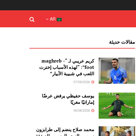
AR
مقالات حديثة
كريم عريبي لـ “maghreb –
foot”: “لهذه الأسباب إخترت
اللعب في شبيبة الأبيار”
07/08/2026
يوسف حفيظي يرفض عرضًا
إماراتيًا مغريًا
06/08/2026
محمد صلاح ينضم إلى طرابزون
سبور، والسعر الرسمي للصفقة