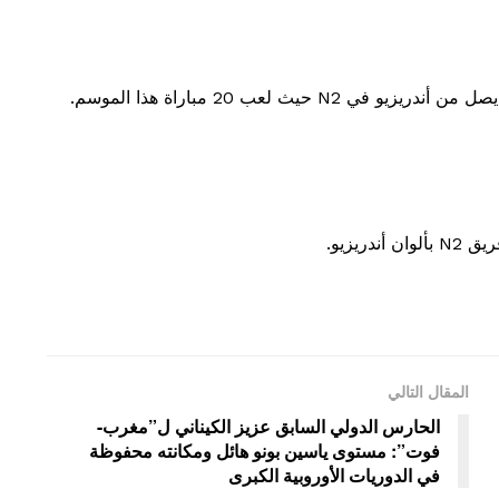
لاعب خط الوسط البالغ من العمر 25 عامًا، 𝐋𝐚𝐤𝐡𝐝𝐚𝐫 يصل من أندريزيو في N2 حيث لعب 20 مباراة هذا الموسم.
المقال التالي
الحارس الدولي السابق عزيز الكيناني ل”مغرب-
فوت”: مستوى ياسين بونو هائل ومكانته محفوظة
في الدوريات الأوروبية الكبرى