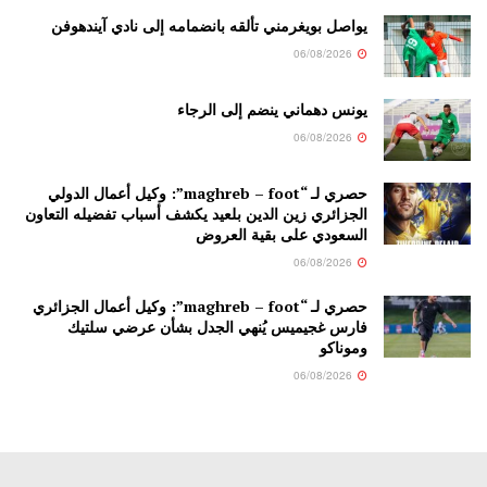
يواصل بويغرمني تألقه بانضمامه إلى نادي آيندهوفن
06/08/2026
يونس دهماني ينضم إلى الرجاء
06/08/2026
حصري لـ “maghreb – foot”: وكيل أعمال الدولي
الجزائري زين الدين بلعيد يكشف أسباب تفضيله التعاون
السعودي على بقية العروض
06/08/2026
حصري لـ “maghreb – foot”: وكيل أعمال الجزائري
فارس غجيميس يُنهي الجدل بشأن عرضي سلتيك
وموناكو
06/08/2026