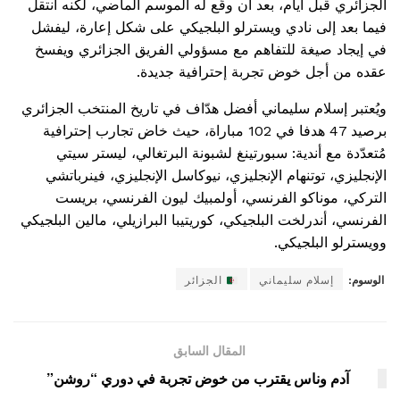
الجزائري قبل أيام، بعد أن وقّع له الموسم الماضي، لكنه انتقل
فيما بعد إلى نادي ويسترلو البلجيكي على شكل إعارة، ليفشل
في إيجاد صيغة للتفاهم مع مسؤولي الفريق الجزائري ويفسخ
عقده من أجل خوض تجربة إحترافية جديدة.
ويُعتبر إسلام سليماني أفضل هدّاف في تاريخ المنتخب الجزائري
برصيد 47 هدفا في 102 مباراة، حيث خاض تجارب إحترافية
مُتعدّدة مع أندية: سبورتينغ لشبونة البرتغالي، ليستر سيتي
الإنجليزي، توتنهام الإنجليزي، نيوكاسل الإنجليزي، فينرباتشي
التركي، موناكو الفرنسي، أولمبيك ليون الفرنسي، بريست
الفرنسي، أندرلخت البلجيكي، كوريتيبا البرازيلي، مالين البلجيكي
وويسترلو البلجيكي.
الوسوم:
إسلام سليماني
الجزائر
المقال السابق
آدم وناس يقترب من خوض تجربة في دوري “روشن”