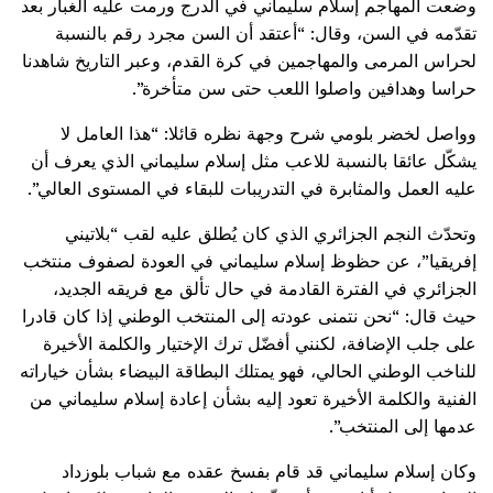
وضعت المهاجم إسلام سليماني في الدرج ورمت عليه الغبار بعد
تقدّمه في السن، وقال: “أعتقد أن السن مجرد رقم بالنسبة
لحراس المرمى والمهاجمين في كرة القدم، وعبر التاريخ شاهدنا
حراسا وهدافين واصلوا اللعب حتى سن متأخرة”.
وواصل لخضر بلومي شرح وجهة نظره قائلا: “هذا العامل لا
يشكّل عائقا بالنسبة للاعب مثل إسلام سليماني الذي يعرف أن
عليه العمل والمثابرة في التدريبات للبقاء في المستوى العالي”.
وتحدّث النجم الجزائري الذي كان يُطلق عليه لقب “بلاتيني
إفريقيا”، عن حظوظ إسلام سليماني في العودة لصفوف منتخب
الجزائري في الفترة القادمة في حال تألق مع فريقه الجديد،
حيث قال: “نحن نتمنى عودته إلى المنتخب الوطني إذا كان قادرا
على جلب الإضافة، لكنني أفضّل ترك الإختيار والكلمة الأخيرة
للناخب الوطني الحالي، فهو يمتلك البطاقة البيضاء بشأن خياراته
الفنية والكلمة الأخيرة تعود إليه بشأن إعادة إسلام سليماني من
عدمها إلى المنتخب”.
وكان إسلام سليماني قد قام بفسخ عقده مع شباب بلوزداد