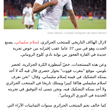
Islam Slimani. Compte Instagram de Islam Slimani
لازال الهدّاف التاريخي للمنتخب الجزائري،
إسلام سليماني
، يصنع
الحدث وهو في سن 37 عاما عقب إقترابه من خوض تجربة
جديدة في القارة العجوز من بوابة نادي كلوج الروماني.
وعن هذه المستجدات، خصّ أسطورة الكرة الجزائرية، لخضر
بلومي، موقع “مغرب فووت” بحوار حصري قال فيه أنّه لا أحد
يمنكه التشكيك في قيمة إسلام سليماني، وقال: “نحن نعرف
اسلام سليملني هدّافا كبيرا ويمتلك تاريخا في المنتخب الجزائري
ولا أحد يمنكه التشكيك فيه، ونحن نتمنى له التوفيق في تجربته
الجديدة في الدوري الروماني”.
كما خالف نجم المنتخب الجزائري سنوات الثمانينات الآراء التي