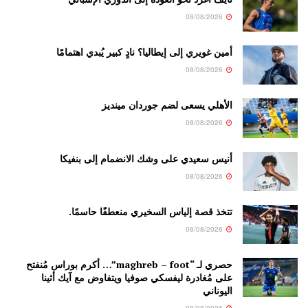
08/08/2026
أمين غويري إلى إيطاليا؟ نادٍ كبير يُبدي اهتمامًا
08/08/2026
الأهلي يسعى لضم جوردان مينديز
08/08/2026
أنيس سعيدي على وشك الانضمام إلى بنفيكا
08/08/2026
تتخذ قصة إلياس السخيري منعطفًا حاسمًا.
08/08/2026
حصري لـ “maghreb – foot”… أكرم بوراس مُنفتح
على مُغادرة ليفسكي صوفيا ويتفاوض مع آيك أثينا
اليوناني
08/08/2026