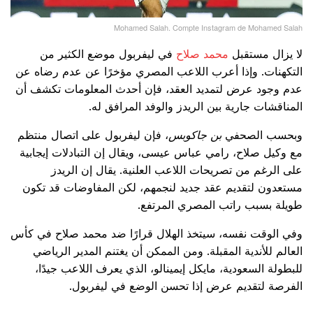
Mohamed Salah. Compte Instagram de Mohamed Salah
لا يزال مستقبل
محمد صلاح
في ليفربول موضع الكثير من
التكهنات. وإذا أعرب اللاعب المصري مؤخرًا عن عدم رضاه عن
عدم وجود عرض لتمديد العقد، فإن أحدث المعلومات تكشف أن
المناقشات جارية بين الريدز والوفد المرافق له.
وبحسب الصحفي
بن جاكوبس
، فإن ليفربول على اتصال منتظم
مع وكيل صلاح، رامي عباس عيسى، ويقال إن التبادلات إيجابية
على الرغم من تصريحات اللاعب العلنية. يقال إن الريدز
مستعدون لتقديم عقد جديد لنجمهم، لكن المفاوضات قد تكون
طويلة بسبب راتب المصري المرتفع.
وفي الوقت نفسه، سيتخذ الهلال قرارًا ضد محمد صلاح في كأس
العالم للأندية المقبلة. ومن الممكن أن يغتنم المدير الرياضي
للبطولة السعودية، مايكل إيمينالو، الذي يعرف اللاعب جيدًا،
الفرصة لتقديم عرض إذا تحسن الوضع في ليفربول.