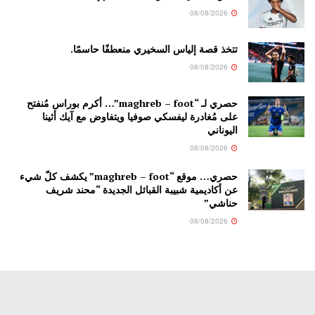
08/08/2026
تتخذ قصة إلياس السخيري منعطفًا حاسمًا.
08/08/2026
حصري لـ “maghreb – foot”… أكرم بوراس مُنفتح
على مُغادرة ليفسكي صوفيا ويتفاوض مع آيك أثينا
اليوناني
08/08/2026
حصري… موقع “maghreb – foot” يكشف كلّ شيء
عن أكاديمية شبيبة القبائل الجديدة “محند شريف
حناشي”
08/08/2026