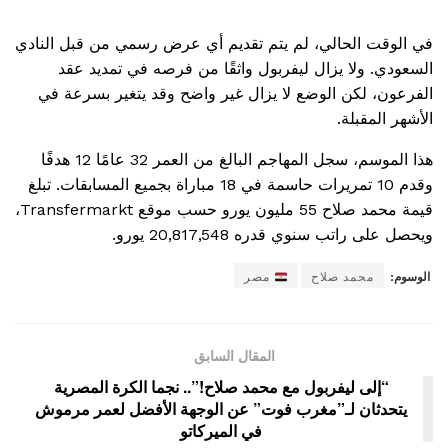
في الوقت الحالي، لم يتم تقديم أي عرض رسمي من قبل النادي
السعودي. ولا يزال ليفربول واثقًا من فرصه في تمديد عقد
الفرعون، لكن الوضع لا يزال غير واضح وقد يتغير بسرعة في
الأشهر المقبلة.
هذا الموسم، سجل المهاجم البالغ من العمر 32 عامًا 12 هدفًا
وقدم 10 تمريرات حاسمة في 18 مباراة بجميع المسابقات. تبلغ
قيمة محمد صلاح 55 مليون يورو حسب موقع Transfermarkt،
ويحصل على راتب سنوي قدره 20,817,548 يورو.
الوسوم:
محمد صلاح
مصر
المقال السابق
“إلى ليفربول مع محمد صلاح!”.. نجما الكرة المصرية
يتحدثان لـ”مغرب فوت” عن الوجهة الأفضل لعمر مرموش
في الميركاتو