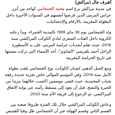
أشرف جال (مراكش)
في مدينة مراكش بزغ اسم م
حمد الجمجامي
كواحد من أبرز
حراس المرمى الذين فرضوا أنفسهم في السنوات الأخيرة داخل
البطولة المغربية، بالأرقام والإحصائيات.
ولد الجمجامي يوم 26 ماي 1999 بالمدينة الحمراء، وبدأ رحلته
الكروية داخل الفئات الصغرى لنادي الكوكب المراكشي سنة
2016، حيث تعلم أبجديات حراسة المرمى على يد الأسطورة
الراحل أحمد بلقرشي “الشاوي”، أحد الأسماء التي تركت بصمتها
في تاريخ الحراسة المغربية.
ومع الجيل الذهبي لشبان الكوكب، توج الجمجامي بلقب بطولة
الأمل سنة 2019، وفي الموسم الموالي خاض تجربة جديدة رفقة
شباب المحمدية، حيث قضى موسمين اكتسب خلالهما مزيدا من
الخبرة والنضج، قبل أن يعود إلى مسقط رأسه عبر بوابة الاتفاق
المراكشي، ثم الرجوع إلى فريقه الأم سنة 2023.
وعاش الكوكب المراكشي خلال تلك الفترة ظروفا صعبة بين
القسم الثاني وقسم الهواة، غير أن الجمجامي ظل وفيا للقميص