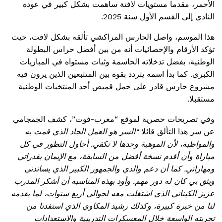
الأحمر، مقدما مستويات لافتة ساهمت بشكل كبير في عودة
النادي إلى القسم الأول سنة 2025.
هذا الموسم، واصل الحارس المراكشي تألقه بشكل لافت، حيث
تؤكد الأرقام والإحصائيات أنه من بين أفضل حراس البطولة
الوطنية، بفضل تدخلاته الحاسمة وثبات مستواه في المباريات
الكبرى. كما بدأ اسمه يتردد بقوة بين المتتبعين الذين يرون فيه
مشروع حارس قادر على حمل قميص أحد المنتخبات الوطنية
مستقبلا.
وفي تصريحات حصرية لموقع “مغرب-فوت”، كشف الجمجامي
عن سر هذا التألق قائلا
“السر هو العمل الجاد الذي قمت به
والمواظبة، لأن الموهبة وحدها لا تكفي. أحاول التطور في كل
مباراة وأن أقدم نسخة أفضل من السابقة، مع الإيمان بقدراتي
ومهاراتي. كما أن دعم والدي والجمهور الكبير الذي يساندني
ويثق بي كان له دور مهم. وأود بهذه المناسبة أن أشكر المدرب
عزيز الكيناني الذي اشتغلت معه لحوالي أربع سنوات، لما يقدمه
لنا من خبرة كبيرة، وكذلك رشيد المكاوي الذي استفدنا من
تجربته الواسعة خلال المعسكرات التدريبية والاستعدادات