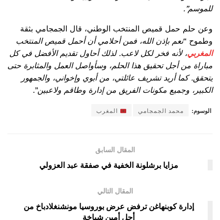
للموسم”.
وعن حلم حمل قميص المنتخب الوطني، قال الجمجامي بثقة
وطموح “
نعم بإذن الله، فمن أحلامي أن أحمل قميص المنتخب
المغربي
، لأنه فخر لكل لاعب. لذلك أحاول تقديم الأفضل في كل
مباراة من أجل تحقيق هذا الحلم، وسأواصل العمل والمثابرة حتى
يتحقق. كما أريد تشريف عائلتي، من أبوي وإخواني، والجمهور
الكبير، وجميع مكونات الفريق من إدارة وطاقم ولاعبين
”.
الوسوم:
محمد الجمجامي
المغرب
المقال السابق
مزايا برشلونة الخفية في صفقة عبد العزولي
المقال التالي
إدارة كوبنهاغن ترفض عرض بوروسيا مونشنغلادباخ من
أجل أمين شياخة