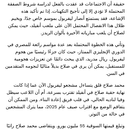
حقيقة أن الاجتماعات قد عقدت بالفعل لدراسة شروط الصفقة
المحتملة لا تؤدي إلا إلى تأجيج التكهنات. إذا تم تأكيد هذه
الإشاعة، فقد يستمتع أنصار ليفربول بموسم خاص جدًا. ويخيم
ظلال هذا الانفصال المحتمل الآن على ملعب أنفيلد، حيث يمكن
لصلاح أن يلعب مبارياته الأخيرة بألوان الريدز.
وتأتي هذه الخطوة المحتملة بعد عدة مواسم رائعة للمصري في
الدوري الإنجليزي الممتاز، حيث كان جزءًا رئيسيًا من هجوم
ليفربول. ريال مدريد، الذي يبحث دائمًا عن تعزيزات هجومية
للمستقبل، يمكن أن يرى في صلاح بديلاً مثاليًا لنجومه المتقدمين
في السن.
محمد صلاح قلق يتساءل مشجعو ليفربول الآن عما إذا كانت
نهاية حقبة صلاح في أنفيلد تقترب بسرعة، أم أن اللاعب سيظل
وفيا لناديه الحالي، في قلب فريق إعادة البناء. ومن الممكن أن
يتفاقم الوضع مع اقتراب صيف عام 2025، مما يترك المشجعين
في حالة من التوتر.
وتبلغ قيمتها السوقية 55 مليون يورو. ويتقاضى محمد صلاح راتبًا