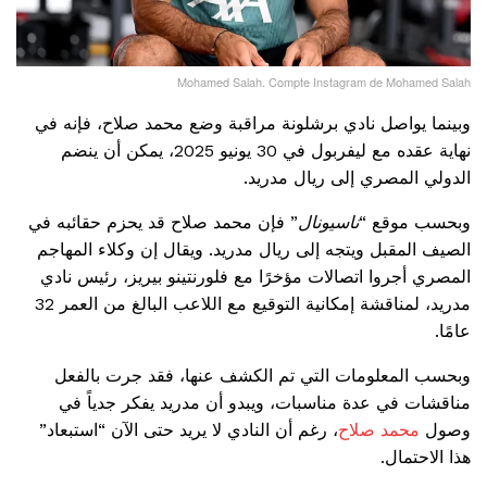
Mohamed Salah. Compte Instagram de Mohamed Salah
وبينما يواصل نادي برشلونة مراقبة وضع محمد صلاح، فإنه في
نهاية عقده مع ليفربول في 30 يونيو 2025، يمكن أن ينضم
الدولي المصري إلى ريال مدريد.
وبحسب موقع “
ناسيونال
” فإن محمد صلاح قد يحزم حقائبه في
الصيف المقبل ويتجه إلى ريال مدريد. ويقال إن وكلاء المهاجم
المصري أجروا اتصالات مؤخرًا مع فلورنتينو بيريز، رئيس نادي
مدريد، لمناقشة إمكانية التوقيع مع اللاعب البالغ من العمر 32
عامًا.
وبحسب المعلومات التي تم الكشف عنها، فقد جرت بالفعل
مناقشات في عدة مناسبات، ويبدو أن مدريد يفكر جدياً في
وصول
محمد صلاح
، رغم أن النادي لا يريد حتى الآن “استبعاد”
هذا الاحتمال.