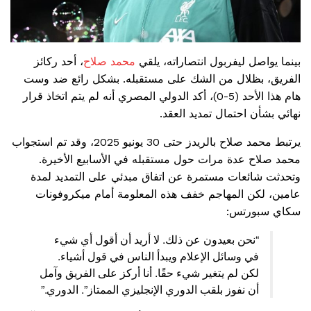
بينما يواصل ليفربول انتصاراته، يلقي
محمد صلاح
، أحد ركائز
الفريق، بظلال من الشك على مستقبله. بشكل رائع ضد وست
هام هذا الأحد (5-0)، أكد الدولي المصري أنه لم يتم اتخاذ قرار
نهائي بشأن احتمال تمديد العقد.
يرتبط محمد صلاح بالريدز حتى 30 يونيو 2025، وقد تم استجواب
محمد صلاح عدة مرات حول مستقبله في الأسابيع الأخيرة.
وتحدثت شائعات مستمرة عن اتفاق مبدئي على التمديد لمدة
عامين، لكن المهاجم خفف هذه المعلومة أمام ميكروفونات
سكاي سبورتس:
“نحن بعيدون عن ذلك. لا أريد أن أقول أي شيء
في وسائل الإعلام ويبدأ الناس في قول أشياء.
لكن لم يتغير شيء حقًا. أنا أركز على الفريق وآمل
أن نفوز بلقب الدوري الإنجليزي الممتاز”. الدوري.”