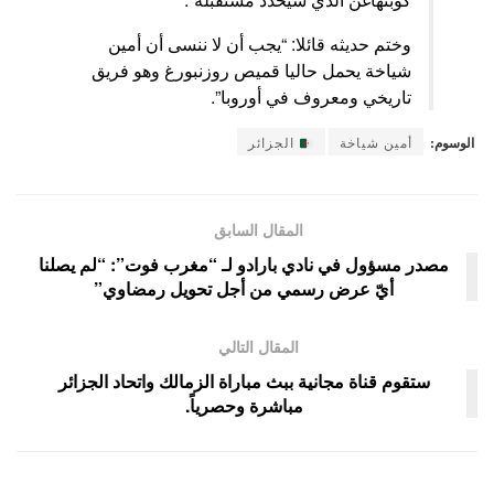
وختم حديثه قائلا: “يجب أن لا ننسى أن أمين
شياخة يحمل حاليا قميص روزنبورغ وهو فريق
تاريخي ومعروف في أوروبا”.
الوسوم:
أمين شياخة
الجزائر
المقال السابق
مصدر مسؤول في نادي بارادو لـ “مغرب فوت”: “لم يصلنا
أيّ عرض رسمي من أجل تحويل رمضاوي”
المقال التالي
ستقوم قناة مجانية ببث مباراة الزمالك واتحاد الجزائر
مباشرة وحصرياً.