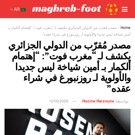
AR
Home
»
مصدر مُقرّب من الدولي الجزائري يكشف لـ “مغرب فوت”: “إهتمام ألكمار بـ
أمين شياخة ليس جديدا والأولوية لـ روزنبورغ في شراء عقده”
مصدر مُقرّب من الدولي الجزائري
يكشف لـ “مغرب فوت”: “إهتمام
ألكمار بـ أمين شياخة ليس جديدا
والأولوية لـ روزنبورغ في شراء
عقده”
بواسطة
Hocine Harzoune
12/05/2026