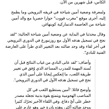
الكأس، قبل شهرين من الآن
.
ولمعرفة وضعية أمين شياخة في فريقه النرويجي وما يطمح
إليه، أجرى موقع “مغرب فووت” حوارا حصريا مع والد أمين
شياخة من العاصمة الدنماركية كوبنهاغن.
وقال محدثنا في البداية عن وضعية أمين شياخة الحالية: “لقد
نجح في تسجيل هدفه الأول مع روزنبورغ في الدوري النرويجي
في أخر لقاء وقد وجد ضالته بعد التغيير الذي طرأ على العارضة
الفنية للنادي”.
وأضاف: “لقد عانى النادي من غياب النتائج قبل أن
تُسند المهمة للمدرب المساعد الذي وُفق في تغيير
طريقة اللعب، ما إنعكس إيجابا على أمين الذي
نجح في تسجيل هدفه الأول في الدوري النرويجي”.
وأوضح قائلا: “أمين يستطيع اللعب في كل
المناصب الهجومية ويتمتع بقوة بدنية تجعله مصدر
خطر على أيّ دفاع، وفي اللقاء الأخير تحرّك كثيرا
ووجد ضالته أكثر، وهذه بادرة خير وهو عازم على