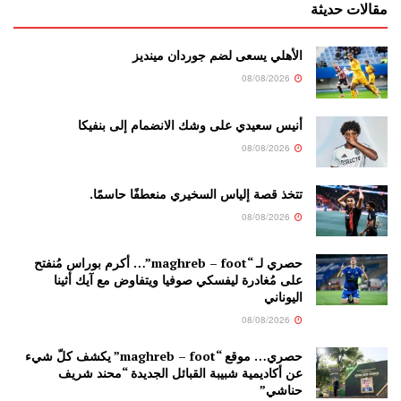
مقالات حديثة
الأهلي يسعى لضم جوردان مينديز
08/08/2026
أنيس سعيدي على وشك الانضمام إلى بنفيكا
08/08/2026
تتخذ قصة إلياس السخيري منعطفًا حاسمًا.
08/08/2026
حصري لـ “maghreb – foot”… أكرم بوراس مُنفتح
على مُغادرة ليفسكي صوفيا ويتفاوض مع آيك أثينا
اليوناني
08/08/2026
حصري… موقع “maghreb – foot” يكشف كلّ شيء
عن أكاديمية شبيبة القبائل الجديدة “محند شريف
حناشي”