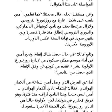
المواصلة على هذا المنوال”.
وعن مستقبل نجله، قال محدثنا: “كما تعلمون أمين
يلعب على شكل إعارة مع روزنبورغ النرويجي
ولازال مرتبطا بعقد مع نادي كوبنهاغن الدنماركي،
والدوري النرويجي إنطلق منذ فترة قصيرة ولن
ينتهي سوى في نهاية السنة عكس الدوريات
الأوروبية الأخرى”.
وتابع قائلا: “في حال حصل هناك إتفاق ونجح أمين
في أداء موسم مميّز، سيكون من لإدارة روزنبورغ
الأولوية لشراء عقده من كوبنهاغن وفق الإتفاق
الذي حصل بين الناديين”.
أما عن العرض الذي وصل أمين شياخة من ألكمار
الهولندي، فقال: “إهتمام نادي ألكمار الهولندي بـ
أمين ليس جديدا وهذا النادي يُراقبه منذ فترة، وهو
فريق مُحترم في هولندا، لكن الأولوية حاليا هي
لنادي روزنبورغ، لكن الكلمة الأخيرة ستعود لـ
كوبنهاغن الذي سيُحدّد مستقبله”.