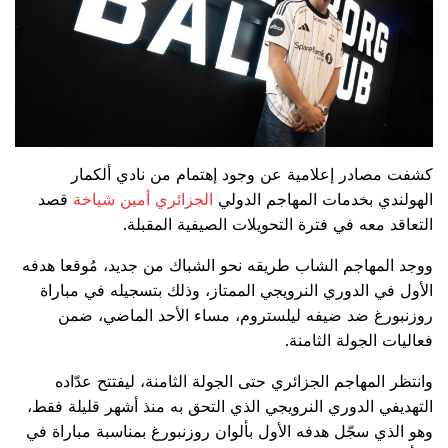
كشفت مصادر إعلامية عن وجود إهتمام من نادي ألكمار
الهولندي بخدمات المهاجم الدولي
الجزائري
أمين شياخة
قصد
التعاقد معه في فترة التحويلات الصيفية المقبلة.
و
وجد المهاجم الشاب طريقه نحو الشباك من جديد، مُوقعا هدفه
الأول في الدوري النرويجي الممتاز، وذلك بتسجيله في مباراة
روزنبورغ ضد ضيفه ليلستروم، مساء الأحد الماضي، ضمن
فعاليات الجولة الثامنة
.
وانتظر المهاجم الجزائري حتى الجولة الثامنة، ليفتتح عدّاده
التهديفي الدوري النرويجي الذي التحق به منذ أشهر قليلة فقط،
وهو الذي سجّل هدفه الأول بألوان روزنبورغ بمناسبة مباراة في