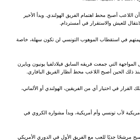
أن اللاعب أصبح محط اهتمام الفريق الهولندي. وبدأ الأخير
نتقال للعيش والاستقرار في أمستردام.
متهم في استقطاب الموهوب التونسي لن تكون سهلة، خاصة
س سعيدي قد تألق بالفعل في عام 2022 خلال المواجهة التي جمعت فريقه السابق فيلادلفيا يونيون وبايرن
 القرار في اختيار أي من الفريقين، الهولندي أو الألماني،
 الولايات المتحدة الأمريكية لأب تونسي وأم أمريكية، وبدأ مشواره الكروي في
بح مرشحًا جديًا للعب مع الفريق الأول في الدوري الأمريكي