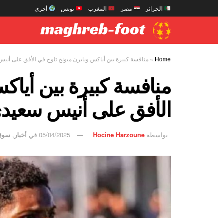
الجزائر
مصر
المغرب
تونس
أخرى
Home
»
منافسة كبيرة بين أياكس وبايرن ميونخ تلوح في الأفق على أني
منافسة كبيرة بين أياك
الأفق على أنيس سعيد
بواسطة
Hocine Harzoune
05/04/2025
في
أخبار
,
سوق 