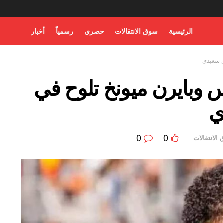
الرئيسية
سوق الانتقالات
حصري
رسمياً
أخبار
س سعيدي
س وبايرن ميونخ تلوح في
ي
0
0
الانتقالات