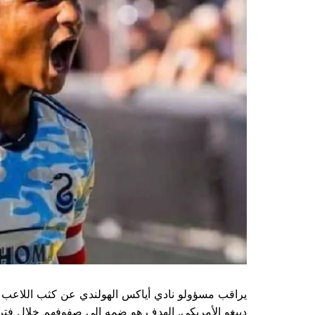
يراقب مسؤولو نادي أياكس الهولندي عن كثب اللاعب ا
دييغو الأمريكي. الهدف هو ضمه إلى صفوفهم خلال فترة ا