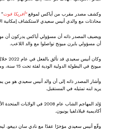
وكشف مصدر مقرب من أياكس لموقع
“أفريكا فوت
” 
محادثات مع والدي أنيس سعيدي لاستكشاف إمكانية الا
ويضيف المصدر ذاته أن مسؤولي أياكس يدركون أن مه
أن مسؤولي بايرن ميونخ تواصلوا مع والد اللاعب.
وكان أني
ميونخ في البطولة الدولية الودية لفئة تحت 15 سنة، ومنذ ذلك الحين أصبح اللاعب محط أنظار الفريق البافاري.
وأشار المصدر ذاته إلى أن والد أنيس سعيدي هو من يملك
يريد ابنه تمثيله في المستقبل.
وُلد المهاجم الشاب عام 2008 في
أكاديمية فيلادلفيا يونيون.
وقّع أنيس سعيدي مؤخرًا عقدًا مع نادي سان دييغو، ليص