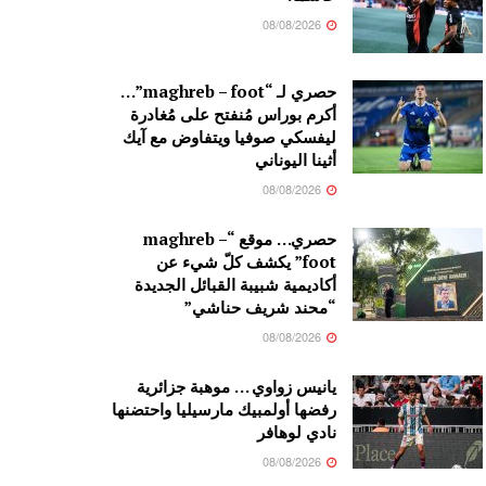
08/08/2026
حصري لـ “maghreb – foot”…
أكرم بوراس مُنفتح على مُغادرة
ليفسكي صوفيا ويتفاوض مع آيك
أثينا اليوناني
08/08/2026
حصري… موقع “maghreb –
foot” يكشف كلّ شيء عن
أكاديمية شبيبة القبائل الجديدة
“محند شريف حناشي”
08/08/2026
يانيس زواوي … موهبة جزائرية
رفضها أولمبيك مارسيليا واحتضنها
نادي لوهافر
08/08/2026