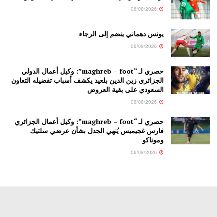
06/08/2026
يونس دهماني ينضم إلى الرجاء
06/08/2026
حصري لـ “maghreb – foot”: وكيل أعمال الدولي
الجزائري زين الدين بلعيد يكشف أسباب تفضيله التعاون
السعودي على بقية العروض
06/08/2026
حصري لـ “maghreb – foot”: وكيل أعمال الجزائري
فارس غجيميس يُنهي الجدل بشأن عرضي سلتيك
وموناكو
06/08/2026