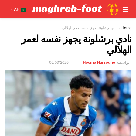
AR
Home
»
نادي برشلونة يجهز نفسه لعمر الهلالي
نادي برشلونة يجهز نفسه لعمر
الهلالي
بواسطة
Hocine Harzoune
05/03/2025