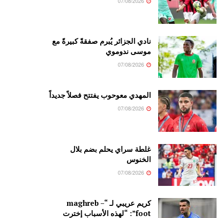
07/08/2026
نادي الجزائر يُبرم صفقةً كبيرةً مع
موسى ندوموي
07/08/2026
المهدي معوحوب يفتتح فصلاً جديداً
07/08/2026
غلطة سراي يحلم بضم بلال
الخنوس
07/08/2026
كريم عريبي لـ “maghreb –
foot”: “لهذه الأسباب إخترت