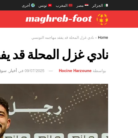
الجزائر
مصر
المغرب
تونس
أخرى
Home
»
نادي غزل المحلة قد يفقد مهاجمه التونسي
نادي غزل المحلة قد يف
بواسطة
Hocine Harzoune
09/07/2025
في
أخبار
,
سوق 