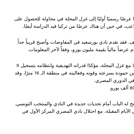
ا عرضًا رسميًا أوليًا إلى غزل المحلة في محاولة للحصول على
اعب، في حين أن هناك عرضًا من تركيا قيد الدراسة أيضًا.
لف. فقد تقدم نادي بورسعيد في المفاوضات وأصبح قريباً جداً
عرضاً مالياً بقيمة مليون يورو، وفقاً لآخر المعلومات.
حقق بن حمودة، البالغ من العمر 25 عامًا، موسمًا كاملًا مع غزل المحلة، مؤكدًا قدراته التهديفية وانتظامه بتسجيل 9
أهداف وتقديم 3 تمريرات حاسمة في 16 مباراة. يتميز بن حمودة بسرعته وقوته وفعاليته في منطقة الـ 16 مترًا، وقد
في الدوري المصري.
 له الباب أمام تحديات جديدة في النادي والمنتخب التونسي.
الأيام المقبلة، مع احتلال نادي المصري المركز الأول في