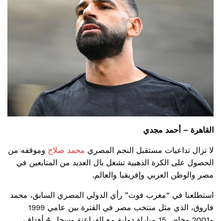
القاهرة – أحمد مجدي
لا تزال تداعيات مستقبل النجم المصري
محمد صلاح
وموقفه من
الحصول على الكرة الذهبية تشغل بال العديد من المتابعين في
مصر والوطن العربي وإفريقيا والعالم.
استطلعنا في “مغرب فوت” رأي الدولي المصري السابق، محمد
فاروق، الذي مثل منتخب مصر في القترة بين عامي 1999
و2001 وخاض 15 مباراة دولية مع الفراعنة وسجل 4 أهداف.