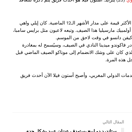
لقد قام فريق Blood and Gold ببيع العديد من لاعبيه الأكثر قيمة على مدار الأشهر الـ12 الماضية. كان إيلي واهي
أولمبيك مارسيليا هذا الصيف. وتبعه لاعبون مثل برايس سامبا،
كيفن دانسو في وقت لاحق من الموسم.
در فاكوندو ميدينا النادي في الصيف، وسيُسمح له بمغادرة
وي، الذي كان على وشك الانضمام إلى موناكو الصيف الماضي قبل
ل هذه المرة.
ات الدولي المغربي، وأصبح أستون فيلا الآن أحدث فريق
المقال التالي
ستاندرد دو لييج يستهدف عدنان عبيد بشكل جدي