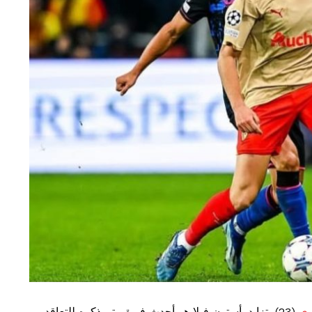
وي
(23) يتزايد. أستون فيلا هو أحدث فريق يتم ذكره للتعاقد