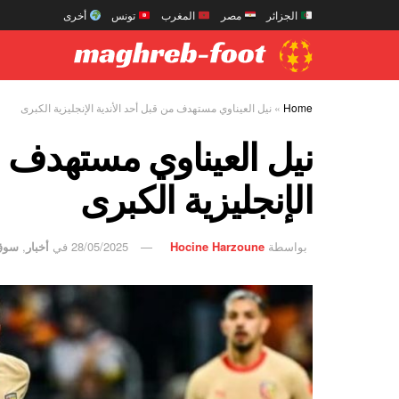
الجزائر
مصر
المغرب
تونس
أخرى
Home
»
نيل العيناوي مستهدف من قبل أحد الأندية الإنجليزية الكبرى
نيل العيناوي مستهدف م
الإنجليزية الكبرى
بواسطة
Hocine Harzoune
28/05/2025
في
أخبار
,
سوق 