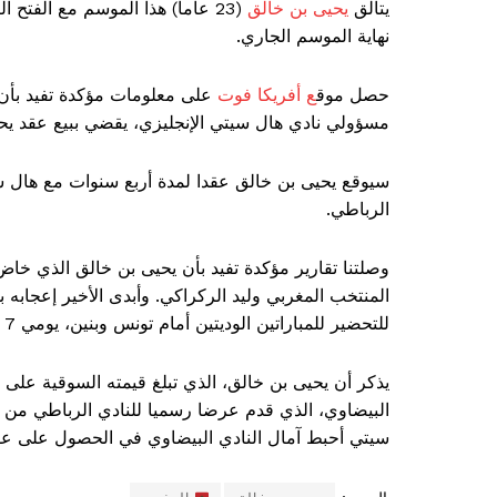
يتألق
يحيى بن خالق
(23 عاماً) هذا الموسم مع الفت
نهاية الموسم الجاري.
حصل موق
ع أفريكا فوت
على معلومات مؤكدة تفيد بأن إ
مسؤولي نادي هال سيتي الإنجليزي، يقضي ببيع عقد يحيى
الرباطي.
المنتخب المغربي وليد الركراكي. وأبدى الأخير إعجابه 
للتحضير للمباراتين الوديتين أمام تونس وبنين، يومي 7 و10 يونيو/حزيران المقبل.
البيضاوي، الذي قدم عرضا رسميا للنادي الرباطي من أج
سيتي أحبط آمال النادي البيضاوي في الحصول على عقد
الوسوم:
يحيى بن خالق
المغرب