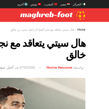
الجزائر
مصر
المغرب
تونس
أخرى
Home
»
هال سيتي يتعاقد مع نجم الفتح الرباطي يحيى بن خالق
هال سيتي يتعاقد مع نج
خالق
بواسطة
Hocine Harzoune
07/05/2025
في
أخبار
,
سوق 