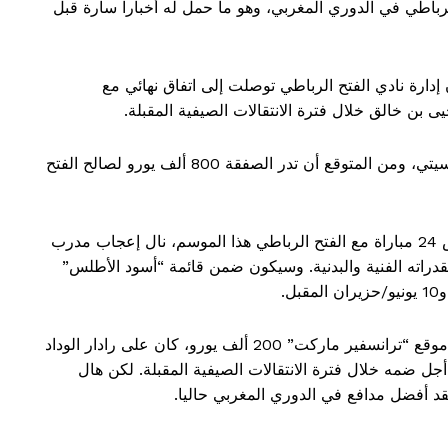
ح الرباطي في الدوري المغربي، وهو ما حمل له أخباراً سارة قبل
دارة نادي الفتح الرباطي توصلت إلى اتفاق نهائي مع
 بن خالق خلال فترة الانتقالات الصيفية المقبلة.
سيوقع يحيى بن خالق عقدا لمدة أربع سنوات مع هال سيتي، ومن المتوقع أن تدر الصفقة 800 ألف يورو لصالح الفتح
وصلتنا تقارير مؤكدة تفيد بأن يحيى بن خالق الذي خاض 24 مباراة مع الفتح الرباطي هذا الموسم، نال إعجاب مدرب
بقدراته الفنية والبدنية. وسيكون ضمن قائمة “أسود الأطلس”
يذكر أن يحيى بن خالق، الذي تبلغ قيمته السوقية على موقع “ترانسفير ماركت” 200 ألف يورو، كان على رادار الوداد
ل ضمه خلال فترة الانتقالات الصيفية المقبلة. لكن هال
 أفضل مدافع في الدوري المغربي حاليا.