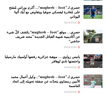
حصري لـ “maghreb – foot”… أكرم بوراس مُنفتح
على مُغادرة ليفسكي صوفيا ويتفاوض مع آيك أثينا
اليوناني
08/08/2026
حصري… موقع “maghreb – foot” يكشف كلّ شيء
عن أكاديمية شبيبة القبائل الجديدة “محند شريف
حناشي”
08/08/2026
يانيس زواوي … موهبة جزائرية رفضها أولمبيك مارسيليا
واحتضنها نادي لوهافر
08/08/2026
حصري لـ “maghreb – foot”…وكيل أعمال محمد
الأمين رمضاوي يتحدّث عن صفقة تحويله إلى اتحاد
العاصمة
08/08/2026