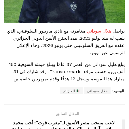
يواصل
هلال سوداني
مغامرته مع نادي ماريبور السلوفيني، الذي
يلعب له منذ يوليو 2023. مدد الجناح الأيمن الدولي الجزائري
عقده مع الفريق السلوفيني حتى يونيو 2026. وجاء الإعلان
الرسمي عبر تويتر.
يبلغ هليل سوداني من العمر 37 عامًا ويبلغ قيمته السوقية 150
ألف يورو حسب موقع Transfermarkt، وقد شارك في 31
مباراة هذا الموسم وسجل 12 هدفًا وقدم تمريرتين حاسمتين.
الوسوم:
هلال سوداني
الجزائر
المقال السابق
لاعب منتخب مصر الأسبق لـ”مغرب فوت”: أحب محمد
صلاح.. وآماله في الكرة الذهبية عادت بعد خروج برشلونة