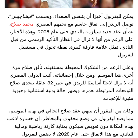
يمكن لليفربول أخيرًا أن يتنفس الصعداء. وبحسب “
فيشاجيس
“،
توصل الريدز إلى اتفاق حاسم مع نجمهم المصري
محمد صلاح
،
بشأن عقد جديد سيلزمه بالنادي حتى عام 2028. وهذه الأخبار،
على الرغم من أنها لا تزال في انتظار التأكيد الرسمي من قبل
النادي، تمثل علامة فارقة كبيرة. نقطة تحول في مستقبل
ليفربول.
وعلى الرغم من الشكوك المحيطة بمستقبله، تألق صلاح مرة
أخرى هذا الموسم. ومن خلال إحصائياته، أثبت الدولي المصري
أنه لا يزال لاعبًا أساسيًا للريدز. في عمر 32 عامًا، يتحدى صلاح
التوقعات المرتبطة بعمره، ويظهر حالة بدنية استثنائية وحيوية
مثيرة للإعجاب.
وكان من المقرر أن ينتهي عقد صلاح الحالي في نهاية الموسم،
مما يضع ليفربول في وضع محفوف بالمخاطر. إن خسارة لاعب
بهذه المكانة دون تعويض سيكون بمثابة كارثة رياضية ومالية
للنادي. مع هذا الاتفاق حتى عام 2028، لا يضمن ليفربول