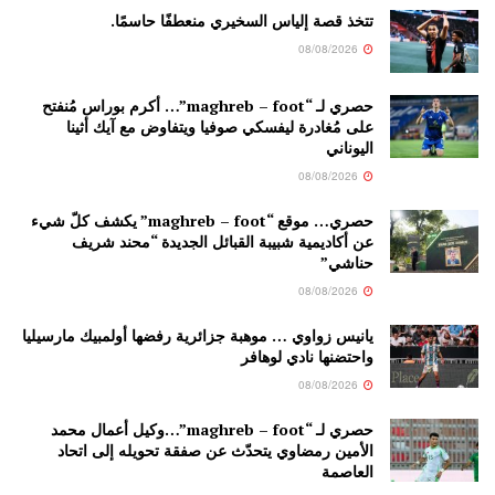
تتخذ قصة إلياس السخيري منعطفًا حاسمًا.
08/08/2026
حصري لـ “maghreb – foot”… أكرم بوراس مُنفتح
على مُغادرة ليفسكي صوفيا ويتفاوض مع آيك أثينا
اليوناني
08/08/2026
حصري… موقع “maghreb – foot” يكشف كلّ شيء
عن أكاديمية شبيبة القبائل الجديدة “محند شريف
حناشي”
08/08/2026
يانيس زواوي … موهبة جزائرية رفضها أولمبيك مارسيليا
واحتضنها نادي لوهافر
08/08/2026
حصري لـ “maghreb – foot”…وكيل أعمال محمد
الأمين رمضاوي يتحدّث عن صفقة تحويله إلى اتحاد
العاصمة