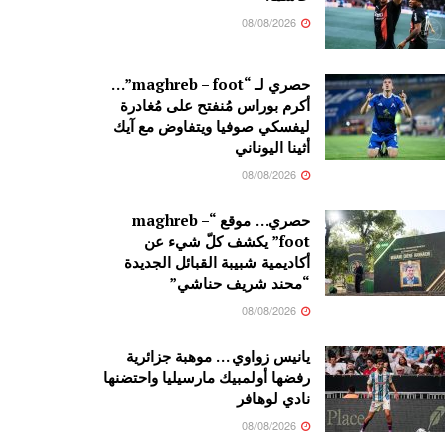
08/08/2026
حصري لـ “maghreb – foot”…
أكرم بوراس مُنفتح على مُغادرة
ليفسكي صوفيا ويتفاوض مع آيك
أثينا اليوناني
08/08/2026
حصري… موقع “maghreb –
foot” يكشف كلّ شيء عن
أكاديمية شبيبة القبائل الجديدة
“محند شريف حناشي”
08/08/2026
يانيس زواوي … موهبة جزائرية
رفضها أولمبيك مارسيليا واحتضنها
نادي لوهافر
08/08/2026