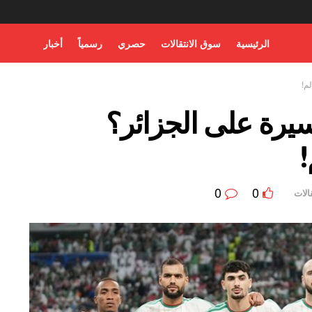
الرئيسية
سوق الانتقالات
حصري
رسمياً
أخبار
م!
رة على الجزائر؟
!
0
0
الات