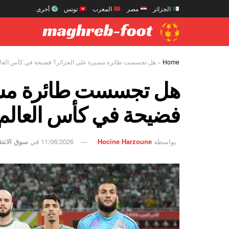
الجزائر
مصر
المغرب
تونس
أخرى
Home
»
هل تجسست طائرة مسيرة على الجزائر؟ فضيحة في كأس العال
هل تجسست طائرة مسي
فضيحة في كأس العالم
بواسطة
Hocine Harzoune
11/06/2026
في
سوق الانتق