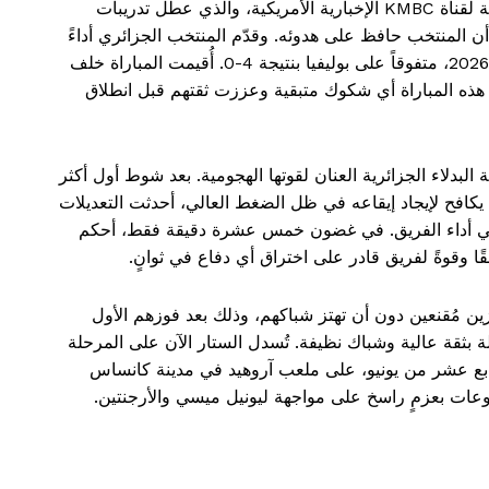
على الرغم من التسلل غير المتوقع لطائرة مسيرة تابعة لقناة KMBC الإخبارية الأمريكية، والذي عطل تدريبات
 المنتخب حافظ على هدوئه. وقدّم المنتخب الجزائري أداءً
مثالياً في مباراته الودية الأخيرة استعداداً لكأس العالم 2026، متفوقاً على بوليفيا بنتيجة 4-0. أُقيمت المباراة خلف
هذه المباراة أي شكوك متبقية وعززت ثقتهم قبل انطلاق
دلاء الجزائرية العنان لقوتها الهجومية. بعد شوط أول أكثر
نه يكافح لإيجاد إيقاعه في ظل الضغط العالي، أحدثت التعديلات
ية في أداء الفريق. في غضون خمس عشرة دقيقة فقط، أحكم
ًا وقوةً لفريق قادر على اختراق أي دفاع في ثوانٍ.
وزين مُقنعين دون أن تهتز شباكهم، وذلك بعد فوزهم الأول
لة بثقة عالية وشباك نظيفة. تُسدل الستار الآن على المرحلة
سابع عشر من يونيو، على ملعب آروهيد في مدينة كانساس
ات بعزمٍ راسخ على مواجهة ليونيل ميسي والأرجنتين.