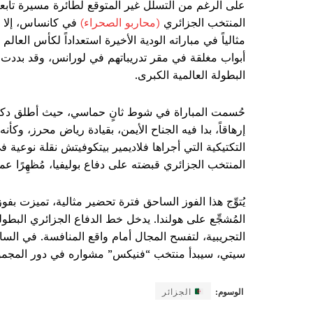
المنتخب الجزائري
(محاربو الصحراء)
في كانساس، إلا أن
أبواب مغلقة في مقر تدريباتهم في لورانس، وقد بددت 
البطولة العالمية الكبرى.
حُسمت المباراة في شوط ثانٍ حماسي، حيث أطلق دكة الب
إرهاقاً، بدا فيه الجناح الأيمن، بقيادة رياض محرز، وكأ
التكتيكية التي أجراها فلاديمير بيتكوفيتش نقلة نوع
المنتخب الجزائري قبضته على دفاع بوليفيا، مُظهِرًا عمق
يُتوِّج هذا الفوز الساحق فترة تحضير مثالية، تميزت بف
المُشجِّع على هولندا. يدخل خط الدفاع الجزائري البطو
التجريبية، لتفسح المجال أمام واقع المنافسة. في ال
سيتي، سيبدأ منتخب “فنيكس” مشواره في دور المجموع
الوسوم:
الجزائر