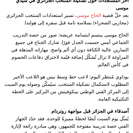
آخر المستجدات حول تشكيلة المنتخب الجزائري في سيدي
موسى
بعد حلّ قضية
الحاج موسى
، تسير استعدادات المنتخب الجزائري
(محاربي الصحراء) بسلاسة تامة قبل سفره إلى هولندا.
الحاج موسى يبتسم ابتسامة عريضة: صور من حصة التدريب
الجماعي أمس حسمت الجدل فورًا. شارك الجناح في جميع
التمارين عالية الكثافة دون أي ألم واضح. مهاراته المذهلة في
المراوغة لا تزال تُشكّل إضافة قيّمة لاختراق دفاعات الخصوم
في كأس العالم.
بوداوي مُنتظر اليوم: لاعب خط وسط نيس هو اللاعب الأخير
المطلوب لاستكمال تشكيلة المنتخب. سيُمكّن وصوله يوم السبت
إلى المركز الفني الوطني بيتكوفيتش من التركيز على الخطة
التكتيكية العامة.
أصدقاء في الجزائر قبل مواجهة روتردام
يُمثّل يوم السبت أيضًا لحظةً مميزةً للوحدة. فقد حدّد الجهاز
الفني حصة تدريبية مفتوحة للجمهور، وهي مبادرة رائعة لإثارة