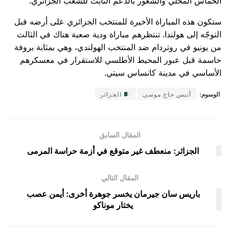
الحماس المحلي والشعور بالدعم الثابت للشعب الجزائري.
ستكون هذه المباراة الأخيرة للمنتخب الجزائري على أرضه قبل
التوجّه إلى هولندا. تنتظرهم مباراة ودية صعبة هناك في الثالث
من يونيو في روتردام ضد المنتخب الهولندي، وهي بمثابة بروفة
حاسمة قبل عبور المحيط الأطلسي للاستقرار في معسكرهم
الأساسي في مدينة كانساس سيتي.
الوسوم:
أنيس حاج موسى
الجزائر
المقال السابق
الجزائر: منعطف غير متوقع في أزمة حراسة المرمى
المقال التالي
باريس سان جيرمان يخسر جوهرة أخرى: أيمن عصب
يختار موناكو