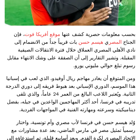
بحسب معلومات حصرية كشف عنها
موقع أفريكا فوت
، فإن
الجناح
المصر
ي
هيسم حسن
بات قريباً جداً من الانضمام إلى
نادي الأهلي المصري العملاق خلال فترة الانتقالات الصيفية
المقبلة. وتشير التقارير إلى أن الصفقة على وشك الانتهاء مقابل
رسوم تبلغ حوالي مليوني يورو.
ومن المتوقع أن يغادر مهاجم ريال أوفيدو، الذي لعب في إسبانيا
هذا الموسم، الدوري الإسباني بعد هبوط فريقه إلى دوري الدرجة
الثانية. ويُعتبر اللاعب البالغ من العمر 24 عاماً، والذي تلقى
تدريبه في فرنسا، أحد أكثر المهاجمين الواعدين في جيله، بفضل
ديناميكيته وسرعته ومهارته الفنية في المواجهات الفردية.
وُلد هيسم حسن في فرنسا لأب مصري وأم تونسية، واختار
رسمياً تمثيل مصر في مارس الماضي، بعد عدة مشاورات مع
الاتحاد المصري لكرة القدم. وبعد أسابيع قليلة، تم استدعاؤه إلى