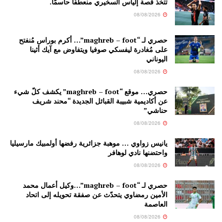
تتخذ قصة إلياس السخيري منعطفًا حاسمًا.
08/08/2026
حصري لـ “maghreb – foot”… أكرم بوراس مُنفتح
على مُغادرة ليفسكي صوفيا ويتفاوض مع آيك أثينا
اليوناني
08/08/2026
حصري… موقع “maghreb – foot” يكشف كلّ شيء
عن أكاديمية شبيبة القبائل الجديدة “محند شريف
حناشي”
08/08/2026
يانيس زواوي … موهبة جزائرية رفضها أولمبيك مارسيليا
واحتضنها نادي لوهافر
08/08/2026
حصري لـ “maghreb – foot”…وكيل أعمال محمد
الأمين رمضاوي يتحدّث عن صفقة تحويله إلى اتحاد
العاصمة
08/08/2026