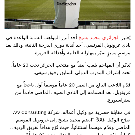
يُعتبر
الجزائري
محمد بشيخ
أحد أبرز المواهب الشابة الواعدة في
نادي غرونوبل الفرنسي، أحد أندية دوري الدرجة الثانية، وذلك بعد
موسمٍ مميزٍ تميّز بمهاراته العالية وأهدافه الغزيرة.
يُذكر أن المهاجم يلعب أيضاً مع منتخب الجزائر تحت 23 عاماً،
تحت إشراف المدرب الدولي السابق رفيق سيفي.
قدّم اللاعب البالغ من العمر 20 عاماً موسماً أول ناجحاً مع
غرونوبل، بعد انضمامه إلى النادي الصيف الماضي قادماً من
ستراسبورغ.
في مقابلة حصرية مع وكيل أعماله، شركة VV Consulting،
صرّح الوكيل قائلاً: “انضم محمد بشيخ إلى غرونوبل الموسم
الماضي وقدّم موسماً استثنائياً، حيث تُوّج هدافاً لفريق الرديف.
كما أنه لاعب دولي مع منتخب الجزائر تحت 23 عاماً.”